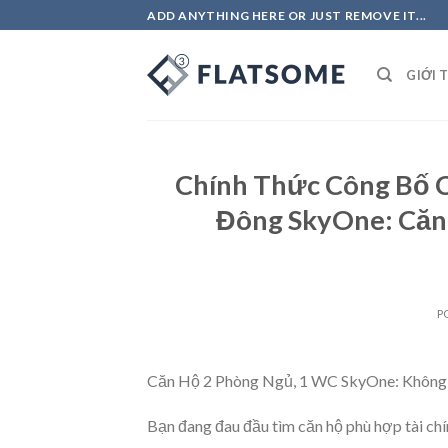
Skip
ADD ANYTHING HERE OR JUST REMOVE IT...
to
content
GIỚI 
Chính Thức Công Bố 
Đông SkyOne: Căn
P
Căn Hộ 2 Phòng Ngủ, 1 WC SkyOne: Không 
Bạn đang đau đầu tìm căn hộ phù hợp tài ch