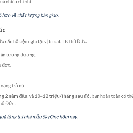
á nhiều chi phí.
 hơn về chất lượng bàn giao.
húc
ữu căn hộ tiện nghi tại vị trí sát TP.Thủ Đức.
 án tương đương.
u đợt.
 nặng trả nợ.
ong 2 năm đầu
, và
10–12 triệu/tháng sau đó
, bạn hoàn toàn có th
Thủ Đức.
 quà tặng tại nhà mẫu SkyOne hôm nay.