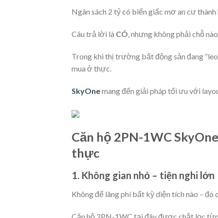
Ngân sách 2 tỷ có biến giấc mơ an cư thành 
Câu trả lời là
CÓ
, nhưng không phải chỗ nà
Trong khi thị trường bất động sản đang “leo
mua ở thực.
SkyOne
mang đến giải pháp tối ưu với layou
Căn hộ 2PN-1WC SkyOne –
thực
1. Không gian nhỏ – tiện nghi lớn
Không để lãng phí bất kỳ diện tích nào – đó c
Căn hộ 2PN-1WC tại đây được chắt lọc từng 