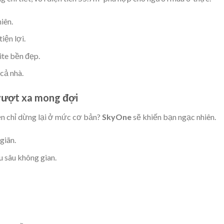
iên.
iện lợi.
ite bền đẹp.
 cả nhà.
 vượt xa mong đợi
iền chỉ dừng lại ở mức cơ bản?
SkyOne
sẽ khiến bạn ngạc nhiên.
giãn.
u sâu không gian.