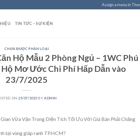
Assign a menu in Th
THIỆU
TIN TỨC – SỰ KIỆN
CHƯA ĐƯỢC PHÂN LOẠI
Căn Hộ Mẫu 2 Phòng Ngủ – 1WC Phú
 Hộ Mơ Ước Chi Phí Hấp Dẫn vào
23/7/2025
OSTED ON
25/07/2025
BY
ADMIN
Gian Vừa Vặn Trong Diện Tích Tối Ưu Với Giá Bán Phải Chăng
ính tại vùng giáp ranh TP.HCM?