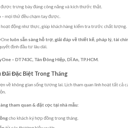
được trưng bày đúng công năng và kích thước thật.
p
– mọi thứ đều chạm tay được.
hoạt động như thực, giúp khách hàng kiểm tra trước chất lượng.
kyOne
luôn sẵn sàng hỗ trợ, giải đáp về thiết kế, pháp lý, tài chí
uyết định đầu tư lâu dài.
yOne – DT743C, Tân Đông Hiệp, Dĩ An, TP.HCM
.
 Đãi Đặc Biệt Trong Tháng
 vẹn về không gian sống tương lai. Lịch tham quan linh hoạt tất cả c
ộn.
hàng tham quan & đặt cọc tại nhà mẫu
:
đồng
cho khách ký hợp đồng trong tháng.
cấp
từ các thương hiệu uy tín.