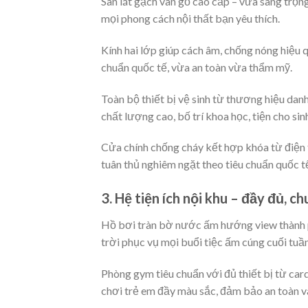
Sàn lát gạch vân gỗ cao cấp – vừa sang trọn
mọi phong cách nội thất bạn yêu thích.
Kính hai lớp giúp cách âm, chống nóng hiệu 
chuẩn quốc tế, vừa an toàn vừa thẩm mỹ.
Toàn bộ thiết bị vệ sinh từ thương hiệu dan
chất lượng cao, bố trí khoa học, tiện cho si
Cửa chính chống cháy kết hợp khóa từ điện 
tuân thủ nghiêm ngặt theo tiêu chuẩn quốc t
3. Hệ tiện ích nội khu – đầy đủ, c
Hồ bơi tràn bờ nước ấm hướng view thành p
trời phục vụ mọi buổi tiệc ấm cúng cuối tuần
Phòng gym tiêu chuẩn với đủ thiết bị từ car
chơi trẻ em đầy màu sắc, đảm bảo an toàn và