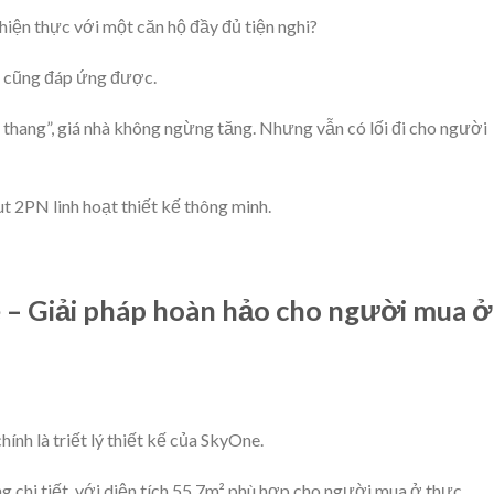
hiện thực với một căn hộ đầy đủ tiện nghi?
o cũng đáp ứng được.
 thang”, giá nhà không ngừng tăng. Nhưng vẫn có lối đi cho người
t 2PN linh hoạt thiết kế thông minh.
 Giải pháp hoàn hảo cho người mua ở
hính là triết lý thiết kế của SkyOne.
chi tiết, với diện tích 55.7m² phù hợp cho người mua ở thực.