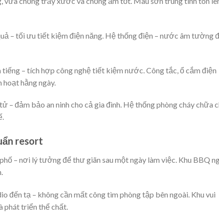
g, vừa chống trầy xước và chống ẩm tốt. Màu sơn trung tính tôn lê
quả – tối ưu tiết kiệm điện năng. Hệ thống điện – nước âm tường 
h tiếng – tích hợp công nghệ tiết kiệm nước. Công tắc, ổ cắm điện
nh hoạt hằng ngày.
tử – đảm bảo an ninh cho cả gia đình. Hệ thống phòng cháy chữa 
ế.
huẩn resort
hố – nơi lý tưởng để thư giãn sau một ngày làm việc. Khu BBQ n
.
dio đến tạ – không cần mất công tìm phòng tập bên ngoài. Khu vui
 phát triển thể chất.