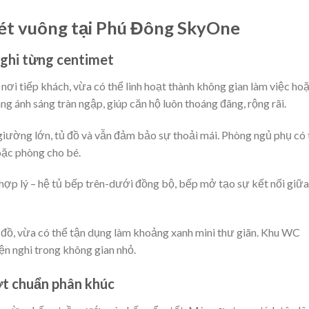
ét vuông tại Phú Đông SkyOne
 nghi từng centimet
nơi tiếp khách, vừa có thể linh hoạt thành không gian làm việc ho
g ánh sáng tràn ngập, giúp căn hộ luôn thoáng đãng, rộng rãi.
giường lớn, tủ đồ và vẫn đảm bảo sự thoải mái. Phòng ngủ phụ có 
oặc phòng cho bé.
hợp lý – hệ tủ bếp trên-dưới đồng bộ, bếp mở tạo sự kết nối giữa
ơi đồ, vừa có thể tận dụng làm khoảng xanh mini thư giãn. Khu WC
ện nghi trong không gian nhỏ.
ượt chuẩn phân khúc