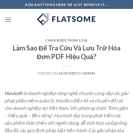
Skip
ADD ANYTHING HERE OR JUST REMOVE IT...
to
content
CHƯA ĐƯỢC PHÂN LOẠI
Làm Sao Để Tra Cứu Và Lưu Trữ Hóa
Đơn PDF Hiệu Quả?
POSTED ON
26/07/2025
BY
ADMIN
Huvisoft
là doanh nghiệp công nghệ chuyên cung cấp các giải
pháp phần mềm quản lý, hóa đơn điện tử và chuyển đổi số
cho doanh nghiệp tại Việt Nam. Với phương châm “Đơn giản
– Hiệu quả – Bền vững”, Huvisoft tập trung phát triển các
sản phẩm thân thiện với người dùng, dễ tích hợp và đáp ứng
đầy đủ các quy định pháp luật hiện hành. Các giải pháp của