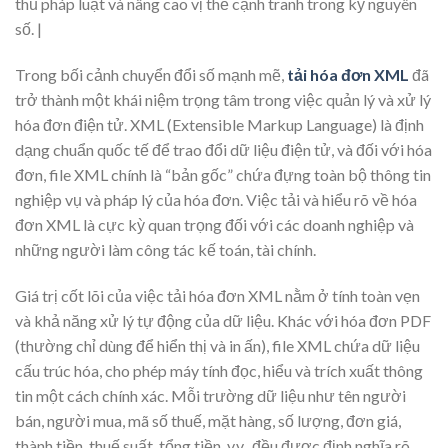
thủ pháp luật và nâng cao vị thế cạnh tranh trong kỷ nguyên
số. |
Trong bối cảnh chuyển đổi số mạnh mẽ,
tải hóa đơn XML
đã
trở thành một khái niệm trọng tâm trong việc quản lý và xử lý
hóa đơn điện tử. XML (Extensible Markup Language) là định
dạng chuẩn quốc tế để trao đổi dữ liệu điện tử, và đối với hóa
đơn, file XML chính là “bản gốc” chứa đựng toàn bộ thông tin
nghiệp vụ và pháp lý của hóa đơn. Việc tải và hiểu rõ về hóa
đơn XML là cực kỳ quan trọng đối với các doanh nghiệp và
những người làm công tác kế toán, tài chính.
Giá trị cốt lõi của việc tải hóa đơn XML nằm ở tính toàn vẹn
và khả năng xử lý tự động của dữ liệu. Khác với hóa đơn PDF
(thường chỉ dùng để hiển thị và in ấn), file XML chứa dữ liệu
cấu trúc hóa, cho phép máy tính đọc, hiểu và trích xuất thông
tin một cách chính xác. Mỗi trường dữ liệu như tên người
bán, người mua, mã số thuế, mặt hàng, số lượng, đơn giá,
thành tiền, thuế suất, tổng tiền, v.v., đều được định nghĩa rõ