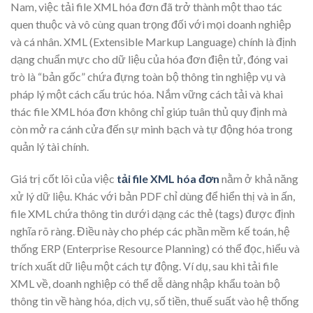
Nam, việc tải file XML hóa đơn đã trở thành một thao tác
quen thuộc và vô cùng quan trọng đối với mọi doanh nghiệp
và cá nhân. XML (Extensible Markup Language) chính là định
dạng chuẩn mực cho dữ liệu của hóa đơn điện tử, đóng vai
trò là “bản gốc” chứa đựng toàn bộ thông tin nghiệp vụ và
pháp lý một cách cấu trúc hóa. Nắm vững cách tải và khai
thác file XML hóa đơn không chỉ giúp tuân thủ quy định mà
còn mở ra cánh cửa đến sự minh bạch và tự động hóa trong
quản lý tài chính.
Giá trị cốt lõi của việc
tải file XML hóa đơn
nằm ở khả năng
xử lý dữ liệu. Khác với bản PDF chỉ dùng để hiển thị và in ấn,
file XML chứa thông tin dưới dạng các thẻ (tags) được định
nghĩa rõ ràng. Điều này cho phép các phần mềm kế toán, hệ
thống ERP (Enterprise Resource Planning) có thể đọc, hiểu và
trích xuất dữ liệu một cách tự động. Ví dụ, sau khi tải file
XML về, doanh nghiệp có thể dễ dàng nhập khẩu toàn bộ
thông tin về hàng hóa, dịch vụ, số tiền, thuế suất vào hệ thống