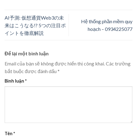
AI予測: 仮想通貨Web3の未
Hệ thống phần mềm quy
来はこうなる!? 5つの注目ポ
hoạch – 0934225077
イントを徹底解説
Để lại một bình luận
Email của bạn sẽ không được hiển thị công khai.
Các trường
bắt buộc được đánh dấu
*
Bình luận
*
Tên
*