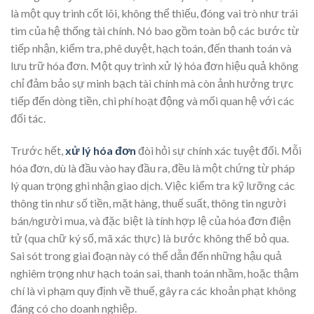
là một quy trình cốt lõi, không thể thiếu, đóng vai trò như trái
tim của hệ thống tài chính. Nó bao gồm toàn bộ các bước từ
tiếp nhận, kiểm tra, phê duyệt, hạch toán, đến thanh toán và
lưu trữ hóa đơn. Một quy trình xử lý hóa đơn hiệu quả không
chỉ đảm bảo sự minh bạch tài chính mà còn ảnh hưởng trực
tiếp đến dòng tiền, chi phí hoạt động và mối quan hệ với các
đối tác.
Trước hết,
xử lý hóa đơn
đòi hỏi sự chính xác tuyệt đối. Mỗi
hóa đơn, dù là đầu vào hay đầu ra, đều là một chứng từ pháp
lý quan trọng ghi nhận giao dịch. Việc kiểm tra kỹ lưỡng các
thông tin như số tiền, mặt hàng, thuế suất, thông tin người
bán/người mua, và đặc biệt là tính hợp lệ của hóa đơn điện
tử (qua chữ ký số, mã xác thực) là bước không thể bỏ qua.
Sai sót trong giai đoạn này có thể dẫn đến những hậu quả
nghiêm trọng như hạch toán sai, thanh toán nhầm, hoặc thậm
chí là vi phạm quy định về thuế, gây ra các khoản phạt không
đáng có cho doanh nghiệp.