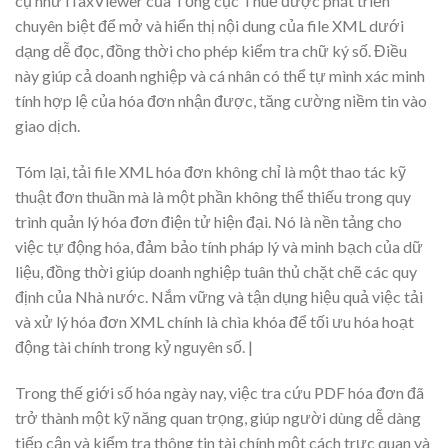
cụ như iTaxViewer của Tổng cục Thuế được phát triển
chuyên biệt để mở và hiển thị nội dung của file XML dưới
dạng dễ đọc, đồng thời cho phép kiểm tra chữ ký số. Điều
này giúp cả doanh nghiệp và cá nhân có thể tự mình xác minh
tính hợp lệ của hóa đơn nhận được, tăng cường niềm tin vào
giao dịch.
Tóm lại, tải file XML hóa đơn không chỉ là một thao tác kỹ
thuật đơn thuần mà là một phần không thể thiếu trong quy
trình quản lý hóa đơn điện tử hiện đại. Nó là nền tảng cho
việc tự động hóa, đảm bảo tính pháp lý và minh bạch của dữ
liệu, đồng thời giúp doanh nghiệp tuân thủ chặt chẽ các quy
định của Nhà nước. Nắm vững và tận dụng hiệu quả việc tải
và xử lý hóa đơn XML chính là chìa khóa để tối ưu hóa hoạt
động tài chính trong kỷ nguyên số. |
Trong thế giới số hóa ngày nay, việc tra cứu PDF hóa đơn đã
trở thành một kỹ năng quan trọng, giúp người dùng dễ dàng
tiếp cận và kiểm tra thông tin tài chính một cách trực quan và