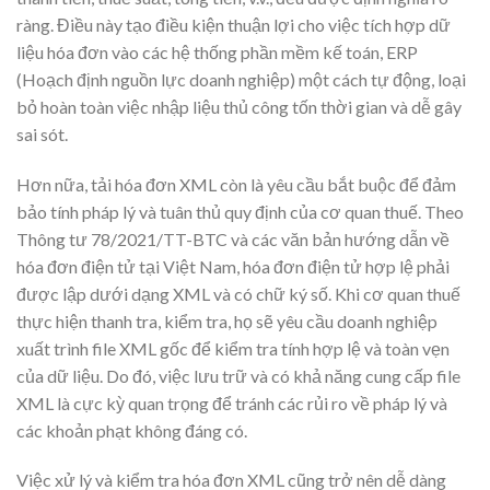
ràng. Điều này tạo điều kiện thuận lợi cho việc tích hợp dữ
liệu hóa đơn vào các hệ thống phần mềm kế toán, ERP
(Hoạch định nguồn lực doanh nghiệp) một cách tự động, loại
bỏ hoàn toàn việc nhập liệu thủ công tốn thời gian và dễ gây
sai sót.
Hơn nữa, tải hóa đơn XML còn là yêu cầu bắt buộc để đảm
bảo tính pháp lý và tuân thủ quy định của cơ quan thuế. Theo
Thông tư 78/2021/TT-BTC và các văn bản hướng dẫn về
hóa đơn điện tử tại Việt Nam, hóa đơn điện tử hợp lệ phải
được lập dưới dạng XML và có chữ ký số. Khi cơ quan thuế
thực hiện thanh tra, kiểm tra, họ sẽ yêu cầu doanh nghiệp
xuất trình file XML gốc để kiểm tra tính hợp lệ và toàn vẹn
của dữ liệu. Do đó, việc lưu trữ và có khả năng cung cấp file
XML là cực kỳ quan trọng để tránh các rủi ro về pháp lý và
các khoản phạt không đáng có.
Việc xử lý và kiểm tra hóa đơn XML cũng trở nên dễ dàng