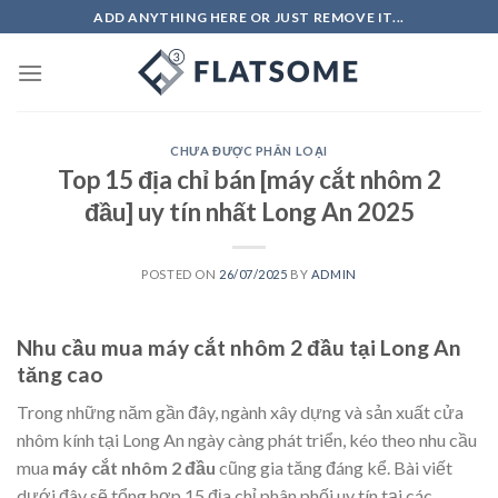
Skip
ADD ANYTHING HERE OR JUST REMOVE IT...
to
content
CHƯA ĐƯỢC PHÂN LOẠI
Top 15 địa chỉ bán [máy cắt nhôm 2
đầu] uy tín nhất Long An 2025
POSTED ON
26/07/2025
BY
ADMIN
Nhu cầu mua
máy cắt nhôm 2 đầu
tại Long An
tăng cao
Trong những năm gần đây, ngành xây dựng và sản xuất cửa
nhôm kính tại Long An ngày càng phát triển, kéo theo nhu cầu
mua
máy cắt nhôm 2 đầu
cũng gia tăng đáng kể. Bài viết
dưới đây sẽ tổng hợp 15 địa chỉ phân phối uy tín tại các