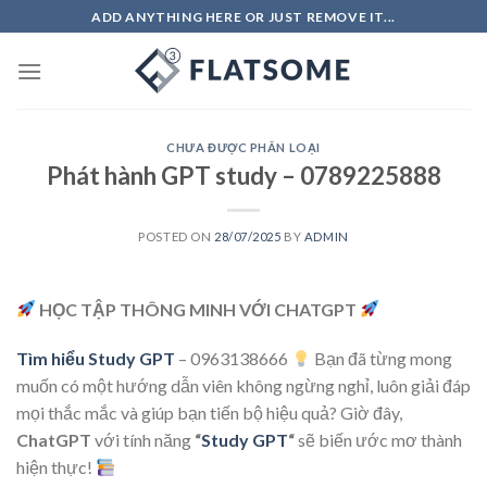
Skip
ADD ANYTHING HERE OR JUST REMOVE IT...
to
content
CHƯA ĐƯỢC PHÂN LOẠI
Phát hành GPT study – 0789225888
POSTED ON
28/07/2025
BY
ADMIN
HỌC TẬP THÔNG MINH VỚI CHATGPT
Tìm hiểu Study GPT
– 0963138666
Bạn đã từng mong
muốn có một hướng dẫn viên không ngừng nghỉ, luôn giải đáp
mọi thắc mắc và giúp bạn tiến bộ hiệu quả? Giờ đây,
ChatGPT
với tính năng
“
Study GPT
“
sẽ biến ước mơ thành
hiện thực!