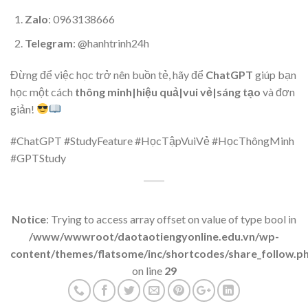
Zalo
: 0963138666
Telegram
: @hanhtrinh24h
Đừng để việc học trở nên buồn tẻ, hãy để
ChatGPT
giúp bạn
học một cách
thông minh|hiệu quả|vui vẻ|sáng tạo
và đơn
giản!
#ChatGPT #StudyFeature #HọcTậpVuiVẻ #HọcThôngMinh
#GPTStudy
Notice
: Trying to access array offset on value of type bool in
/www/wwwroot/daotaotiengyonline.edu.vn/wp-
content/themes/flatsome/inc/shortcodes/share_follow.p
on line
29