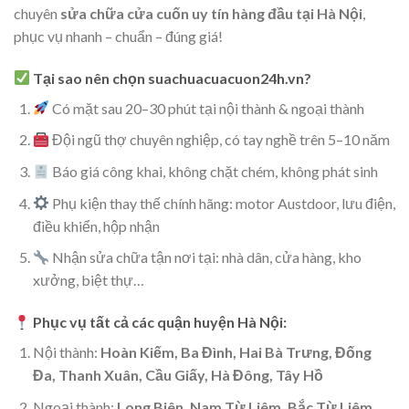
chuyên
sửa chữa cửa cuốn uy tín hàng đầu tại Hà Nội
,
phục vụ nhanh – chuẩn – đúng giá!
Tại sao nên chọn
suachuacuacuon24h.vn
?
Có mặt sau 20–30 phút tại nội thành & ngoại thành
Đội ngũ thợ chuyên nghiệp, có tay nghề trên 5–10 năm
Báo giá công khai, không chặt chém, không phát sinh
Phụ kiện thay thế chính hãng: motor Austdoor, lưu điện,
điều khiển, hộp nhận
Nhận sửa chữa tận nơi tại: nhà dân, cửa hàng, kho
xưởng, biệt thự…
Phục vụ tất cả các quận huyện Hà Nội:
Nội thành:
Hoàn Kiếm, Ba Đình, Hai Bà Trưng, Đống
Đa, Thanh Xuân, Cầu Giấy, Hà Đông, Tây Hồ
Ngoại thành:
Long Biên, Nam Từ Liêm, Bắc Từ Liêm,