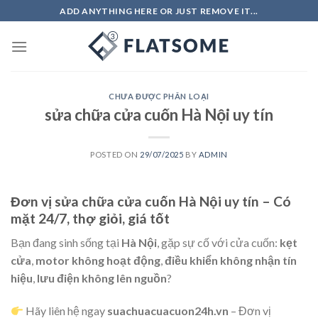
Skip
ADD ANYTHING HERE OR JUST REMOVE IT...
to
content
CHƯA ĐƯỢC PHÂN LOẠI
sửa chữa cửa cuốn Hà Nội uy tín
POSTED ON
29/07/2025
BY
ADMIN
Đơn vị sửa chữa cửa cuốn Hà Nội uy tín – Có
mặt 24/7, thợ giỏi, giá tốt
Bạn đang sinh sống tại
Hà Nội
, gặp sự cố với cửa cuốn:
kẹt
cửa
,
motor không hoạt động
,
điều khiển không nhận tín
hiệu
,
lưu điện không lên nguồn
?
Hãy liên hệ ngay
suachuacuacuon24h.vn
– Đơn vị