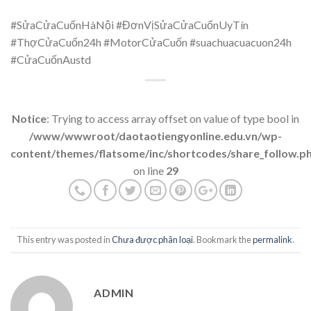
#SửaCửaCuốnHàNội #ĐơnVịSửaCửaCuốnUyTín
#ThợCửaCuốn24h #MotorCửaCuốn #suachuacuacuon24h
#CửaCuốnAustd
Notice
: Trying to access array offset on value of type bool in
/www/wwwroot/daotaotiengyonline.edu.vn/wp-
content/themes/flatsome/inc/shortcodes/share_follow.p
on line
29
This entry was posted in
Chưa được phân loại
. Bookmark the
permalink
.
ADMIN