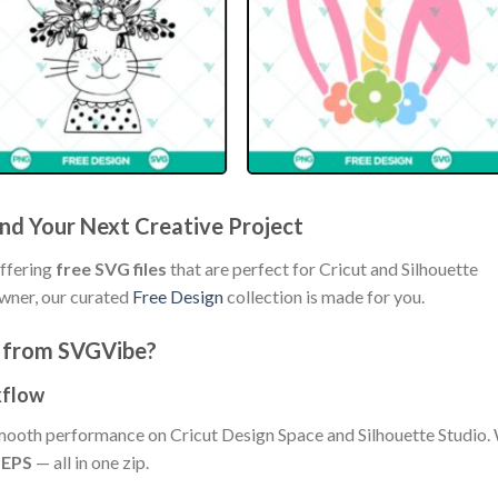
 and Your Next Creative Project
offering
free SVG files
that are perfect for Cricut and Silhouette
wner, our curated
Free Design
collection is made for you.
 from SVGVibe?
kflow
 smooth performance on Cricut Design Space and Silhouette Studio.
 EPS
— all in one zip.