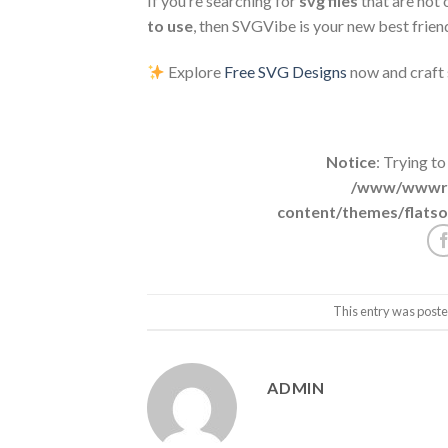
If you’re searching for
svg files
that are not 
to use
, then SVGVibe is your new best frien
Explore
Free SVG Designs
now and craft
Notice
: Trying to
/www/wwwroo
content/themes/flatso
This entry was poste
ADMIN