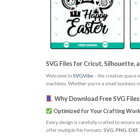
SVG Files for Cricut, Silhouette,
Welcome to
SVGVibe
– the creative space 
machines. Whether you’re a small business o
Why Download Free SVG Files
Optimized for Your Crafting Wor
Every design is carefully crafted to ensure
offer multiple file formats:
SVG, PNG, DXF,