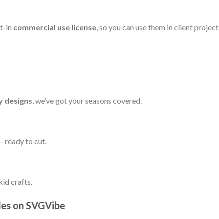
t-in
commercial use license
, so you can use them in client project
y designs
, we’ve got your seasons covered.
 ready to cut.
id crafts.
les on SVGVibe