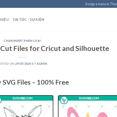
Assign a menu in Th
THIỆU
TIN TỨC – SỰ KIỆN
CHƯA ĐƯỢC PHÂN LOẠI
ut Files for Cricut and Silhouette
OSTED ON
29/07/2025
BY
ADMIN
 SVG Files – 100% Free