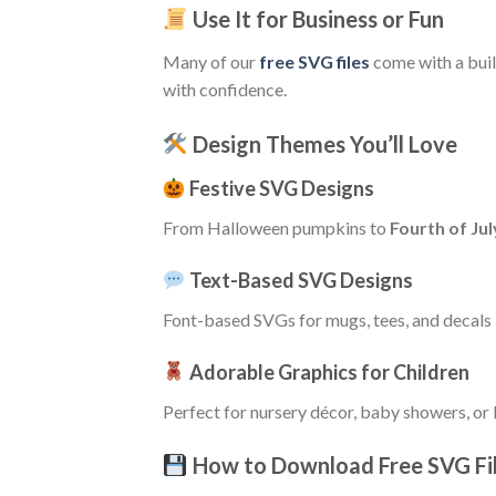
Use It for Business or Fun
Many of our
free SVG files
come with a buil
with confidence.
Design Themes You’ll Love
Festive SVG Designs
From Halloween pumpkins to
Fourth of Jul
Text-Based SVG Designs
Font-based SVGs for mugs, tees, and decals –
Adorable Graphics for Children
Perfect for nursery décor, baby showers, or k
How to Download Free SVG Fi