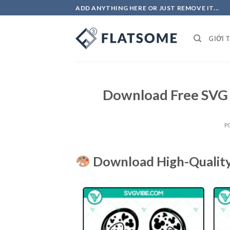
Skip
ADD ANYTHING HERE OR JUST REMOVE IT...
to
content
GIỚI 
Download Free SVG C
P
Download High-Quality