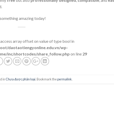
only
free
but also
professionally designed
,
compatible
, and
ea
d.
 something amazing today!
 access array offset on value of type bool in
t/daotaotiengyonline.edu.vn/wp-
me/inc/shortcodes/share_follow.php
on line
29
d in
Chưa được phân loại
. Bookmark the
permalink
.