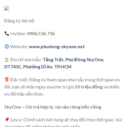
Đăng ký liên hệ:
Hotline:
0906.536.736
Website:
www.phudong-skyone.net
Địa chỉ nhà mẫu:
Tầng Trệt, Phú Đông SkyOne,
DT743C, Phường Dĩ An, TP.HCM
Đặc biệt: Đăng ký tham quan nhà mẫu trong thời gian ưu
đãi, bạn sẽ nhận ngay voucher trị giá
50 triệu đồng
và nhiều
ưu đãi hấp dẫn khác.
SkyOne – Chi trả hợp lý, tài sản riêng bền vững
Lưu ý: Chính sách bán hàng sẽ thay đổi theo thời gian. Vui
lòng inbox để nhận thông tin mới nhất.