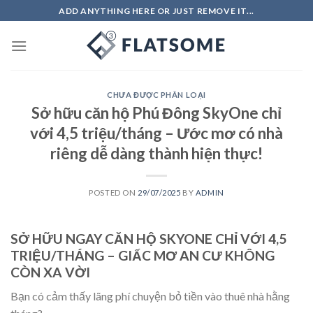
Skip
ADD ANYTHING HERE OR JUST REMOVE IT...
to
content
CHƯA ĐƯỢC PHÂN LOẠI
Sở hữu căn hộ Phú Đông SkyOne chỉ
với 4,5 triệu/tháng – Ước mơ có nhà
riêng dễ dàng thành hiện thực!
POSTED ON
29/07/2025
BY
ADMIN
SỞ HỮU NGAY CĂN HỘ SKYONE CHỈ VỚI 4,5
TRIỆU/THÁNG – GIẤC MƠ AN CƯ KHÔNG
CÒN XA VỜI
Bạn có cảm thấy lãng phí chuyện bỏ tiền vào thuê nhà hằng