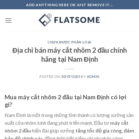
Skip
ADD ANYTHING HERE OR JUST REMOVE IT...
to
content
CHƯA ĐƯỢC PHÂN LOẠI
Địa chỉ bán máy cắt nhôm 2 đầu chính
hãng tại Nam Định
POSTED ON
30/07/2025
BY
ADMIN
Mua máy cắt nhôm 2 đầu tại Nam Định có lợi
gì?
Nam Định là một trong những tỉnh thành có lượng xưởng sản
xuất cửa nhôm kính đang phát triển mạnh. Đầu tư
máy cắt
nhôm 2 đầu
hiện đại giúp xưởng
tăng tốc độ gia công, đảm
bảo độ chính xác
, đồng thời tiết kiệm chi phí nhân công.