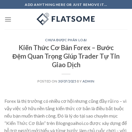
Skip
ADD ANYTHING HERE OR JUST REMOVE IT...
to
content
CHƯA ĐƯỢC PHÂN LOẠI
Kiến Thức Cơ Bản Forex – Bước
Đệm Quan Trọng Giúp Trader Tự Tin
Giao Dịch
POSTED ON
30/07/2025
BY
ADMIN
Forex là thị trường có nhiều cơ hội nhưng cũng đầy rủi ro – vì
vậy việc sở hữu nền tảng kiến thức cơ bản là điều bắt buộc
nếu bạn muốn thành công. Đó là lý do tại sao chuyên mục
“Kiến Thức Cơ Bản” trên Blogngoaihoi.co được xây dựng để
hỗ trợ người mới hiểu và từng bước làm chủ cuộc chơi – với