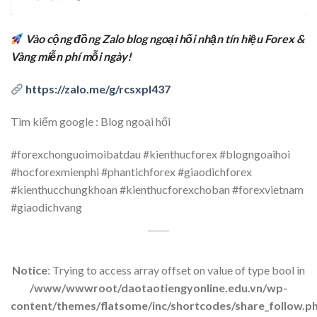
Vào cộng đồng Zalo blog ngoại hối nhận tín hiệu Forex &
Vàng miễn phí mỗi ngày!
https://zalo.me/g/rcsxpl437
Tìm kiếm google : Blog ngoại hối
#forexchonguoimoibatdau #kienthucforex #blogngoaihoi
#hocforexmienphi #phantichforex #giaodichforex
#kienthucchungkhoan #kienthucforexchoban #forexvietnam
#giaodichvang
Notice
: Trying to access array offset on value of type bool in
/www/wwwroot/daotaotiengyonline.edu.vn/wp-
content/themes/flatsome/inc/shortcodes/share_follow.p