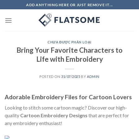
Skip
ADD ANYTHING HERE OR JUST REMOVE IT...
to
content
CHƯA ĐƯỢC PHÂN LOẠI
Bring Your Favorite Characters to
Life with Embroidery
POSTED ON
31/07/2025
BY
ADMIN
Adorable Embroidery Files for Cartoon Lovers
Looking to stitch some cartoon magic? Discover our high-
quality
Cartoon Embroidery Designs
that are perfect for
any embroidery enthusiast!