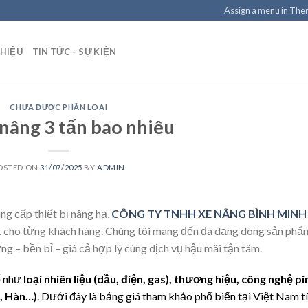
Assign a menu in Th
THIỆU
TIN TỨC – SỰ KIỆN
CHƯA ĐƯỢC PHÂN LOẠI
 nâng 3 tấn bao nhiêu
OSTED ON
31/07/2025
BY
ADMIN
ng cấp thiết bị nâng hạ,
CÔNG TY TNHH XE NÂNG BÌNH MINH
ất cho từng khách hàng. Chúng tôi mang đến đa dạng dòng sản phẩ
g – bền bỉ – giá cả hợp lý cùng dịch vụ hậu mãi tận tâm.
ố như
loại nhiên liệu (dầu, điện, gas), thương hiệu, công nghệ pi
g, Hàn…)
. Dưới đây là bảng giá tham khảo phổ biến tại Việt Nam t