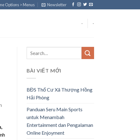
eme Options > Menus
Newsletter
-
-
BÀI VIẾT MỚI
BĐS Thổ Cư Xã Thượng Hồng
Hải Phòng
m
Panduan Seru Main Sports
untuk Menambah
Entertainment dan Pengalaman
n,
Online Enjoyment
ính