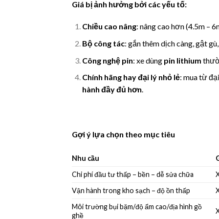
Giá bị ảnh hưởng bởi các yếu tố:
Chiều cao nâng
: nâng cao hơn (4.5m – 6
Bộ công tác
: gắn thêm dịch càng, gật gù,
Công nghệ pin
: xe dùng
pin lithium
thư
Chính hãng hay đại lý nhỏ lẻ
: mua từ đạ
hành đầy đủ hơn
.
Gợi ý lựa chọn theo mục tiêu
Nhu cầu
Chi phí đầu tư thấp – bền – dễ sửa chữa
X
Vận hành trong kho sạch – độ ồn thấp
X
Môi trường bụi bặm/độ ẩm cao/địa hình gồ
X
ghề