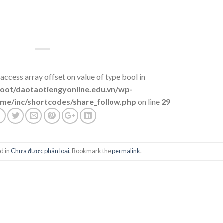
 access array offset on value of type bool in
t/daotaotiengyonline.edu.vn/wp-
me/inc/shortcodes/share_follow.php
on line
29
d in
Chưa được phân loại
. Bookmark the
permalink
.