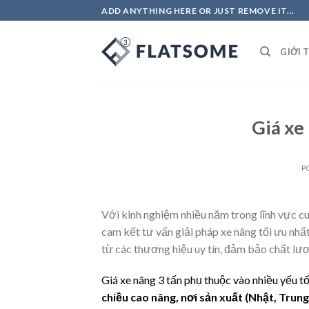
Skip
ADD ANYTHING HERE OR JUST REMOVE IT...
to
content
GIỚI 
Giá xe
P
Với kinh nghiệm nhiều năm trong lĩnh vực cu
cam kết tư vấn giải pháp xe nâng tối ưu nh
từ các thương hiệu uy tín, đảm bảo chất lượn
Giá xe nâng 3 tấn phụ thuộc vào nhiều yếu t
chiều cao nâng, nơi sản xuất (Nhật, Trun