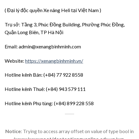
( Đại lý độc quyền Xe nâng Heli tại Việt Nam )
Trụ sở: Tầng 3, Phúc Đồng Building, Phường Phúc Đồng,
Quận Long Biên, TP Hà Nội
Email:
admin@xenangbinhminh.com
Website:
https://xenangbinhminh.vn/
Hotline kênh Bán: (+84) 77 922 8558
Hotline kênh Thuê: (+84) 943 579 111
Hotline kênh Phụ tùng: (+84) 899 228 558
Notice
: Trying to access array offset on value of type bool in
/www/wwwroot/daotaotiengyonline.edu.vn/wp-