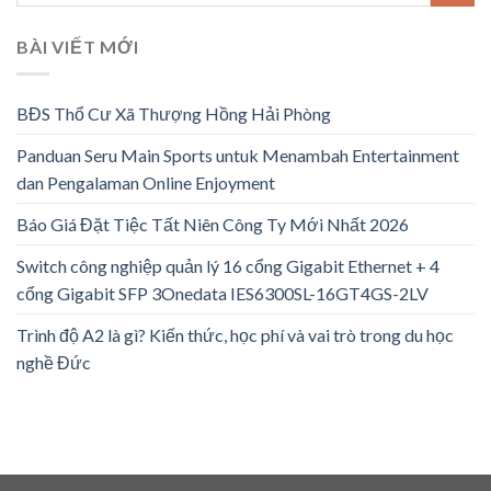
BÀI VIẾT MỚI
BĐS Thổ Cư Xã Thượng Hồng Hải Phòng
Panduan Seru Main Sports untuk Menambah Entertainment
dan Pengalaman Online Enjoyment
Báo Giá Đặt Tiệc Tất Niên Công Ty Mới Nhất 2026
Switch công nghiệp quản lý 16 cổng Gigabit Ethernet + 4
cổng Gigabit SFP 3Onedata IES6300SL-16GT4GS-2LV
Trình độ A2 là gì? Kiến thức, học phí và vai trò trong du học
nghề Đức