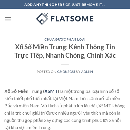
Skip
ADD ANYTHING HERE OR JUST REMOVE IT...
to
content
CHƯA ĐƯỢC PHÂN LOẠI
Xổ Số Miền Trung: Kênh Thông Tin
Trực Tiếp, Nhanh Chóng, Chính Xác
POSTED ON
02/08/2025
BY
ADMIN
Xổ Số Miền Trung (
XSMT
)
là một trong ba loại hình xổ số
kiến thiết phổ biến nhất tại Việt Nam, bên cạnh xổ số miền
Bắc và miền Nam. Với lịch sử phát triển lâu dài, XSMT không
chỉ là trò chơi giải trí được nhiều người yêu thích mà còn là
nguồn thu góp phần xây dựng các công trình phúc lợi xã hội
tại khu vực miền Trung.