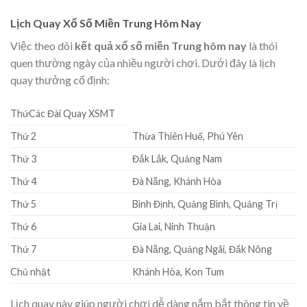
Lịch Quay Xổ Số Miền Trung Hôm Nay
Việc theo dõi
kết quả xổ số miền Trung hôm nay
là thói
quen thường ngày của nhiều người chơi. Dưới đây là lịch
quay thưởng cố định:
ThứCác Đài Quay XSMT
Thứ 2
Thừa Thiên Huế, Phú Yên
Thứ 3
Đắk Lắk, Quảng Nam
Thứ 4
Đà Nẵng, Khánh Hòa
Thứ 5
Bình Định, Quảng Bình, Quảng Trị
Thứ 6
Gia Lai, Ninh Thuận
Thứ 7
Đà Nẵng, Quảng Ngãi, Đắk Nông
Chủ nhật
Khánh Hòa, Kon Tum
Lịch quay này giúp người chơi dễ dàng nắm bắt thông tin về