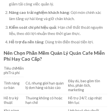
giảm tải công việc quản lý.
Nâng cao trải nghiệm khách hàng
: Gọi món chính xác
làm tăng sự hài lòng và giữ chân khách.
Kiểm soát chi phí hiệu quả
: Hạn chế thất thoát nguyên
liệu, theo dõi lợi nhuận theo thời gian thực.
Hỗ trợ đa nền tảng
: Dùng trên điện thoại tiện lợi.
Nên Chọn Phần Mềm Quản Lý Quán Cafe Miễn
Phí Hay Cao Cấp?
Tiêu chíMiễn
phíTrả phí
Đầy đủ, bao gồm tồn
Tính năng
Có, nhưng giới hạn quản
kho, phân tích,
cơ bản
lý đơn hàng và báo cáo
marketing
Hỗ trợ kỹ
Thường không có hoặc
Hỗ trợ 24/7, cập nhật
thuật
hạn chế
liên tục
Khả năng
Linh hoạt cho chuỗi