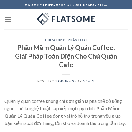
Skip
ADD ANYTHING HERE OR JUST REMOVE IT...
to
content
CHƯA ĐƯỢC PHÂN LOẠI
Phần Mềm Quản Lý Quán Coffee:
Giải Pháp Toàn Diện Cho Chủ Quán
Cafe
POSTED ON
04/08/2025
BY
ADMIN
Quản lý quán coffee không chỉ đơn giản là pha chế đồ uống
ngon – nó là nghệ thuật sắp xếp mọi quy trình.
Phần Mềm
Quản Lý Quán Coffee
đóng vai trò hỗ trợ trọng yếu giúp
bạn kiểm soát đơn hàng, tồn kho và doanh thu trong tầm tay.