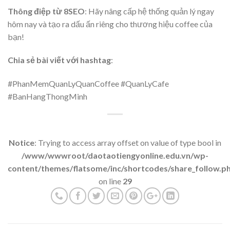
Thông điệp từ 8SEO
: Hãy nâng cấp hệ thống quản lý ngay
hôm nay và tạo ra dấu ấn riêng cho thương hiệu coffee của
bạn!
Chia sẻ bài viết với hashtag
:
#PhanMemQuanLyQuanCoffee #QuanLyCafe
#BanHangThongMinh
Notice
: Trying to access array offset on value of type bool in
/www/wwwroot/daotaotiengyonline.edu.vn/wp-
content/themes/flatsome/inc/shortcodes/share_follow.p
on line
29