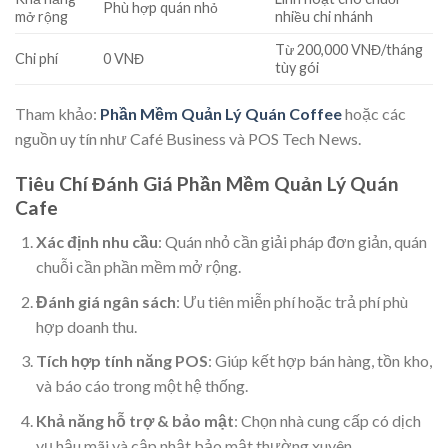
Phù hợp quán nhỏ
mở rộng
nhiều chi nhánh
Từ 200,000 VNĐ/tháng
Chi phí
0 VNĐ
tùy gói
Tham khảo:
Phần Mềm Quản Lý Quán Coffee
hoặc các
nguồn uy tín như Café Business và POS Tech News.
Tiêu Chí Đánh Giá Phần Mềm Quản Lý Quán
Cafe
Xác định nhu cầu
: Quán nhỏ cần giải pháp đơn giản, quán
chuỗi cần phần mềm mở rộng.
Đánh giá ngân sách
: Ưu tiên miễn phí hoặc trả phí phù
hợp doanh thu.
Tích hợp tính năng POS
: Giúp kết hợp bán hàng, tồn kho,
và báo cáo trong một hệ thống.
Khả năng hỗ trợ & bảo mật
: Chọn nhà cung cấp có dịch
vụ hậu mãi và cập nhật bảo mật thường xuyên.