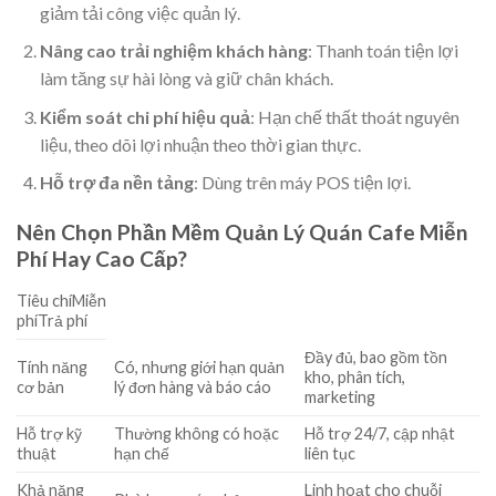
giảm tải công việc quản lý.
Nâng cao trải nghiệm khách hàng
: Thanh toán tiện lợi
làm tăng sự hài lòng và giữ chân khách.
Kiểm soát chi phí hiệu quả
: Hạn chế thất thoát nguyên
liệu, theo dõi lợi nhuận theo thời gian thực.
Hỗ trợ đa nền tảng
: Dùng trên máy POS tiện lợi.
Nên Chọn Phần Mềm Quản Lý Quán Cafe Miễn
Phí Hay Cao Cấp?
Tiêu chíMiễn
phíTrả phí
Đầy đủ, bao gồm tồn
Tính năng
Có, nhưng giới hạn quản
kho, phân tích,
cơ bản
lý đơn hàng và báo cáo
marketing
Hỗ trợ kỹ
Thường không có hoặc
Hỗ trợ 24/7, cập nhật
thuật
hạn chế
liên tục
Khả năng
Linh hoạt cho chuỗi