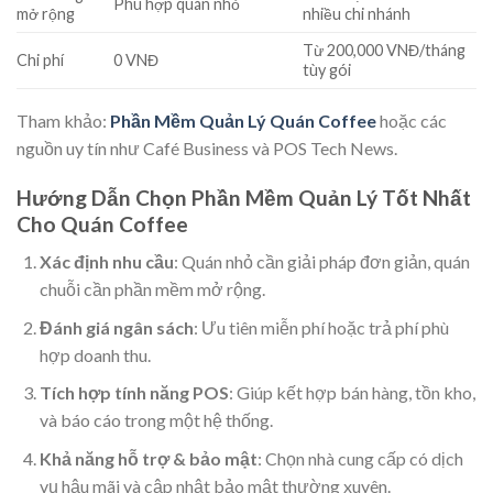
Phù hợp quán nhỏ
mở rộng
nhiều chi nhánh
Từ 200,000 VNĐ/tháng
Chi phí
0 VNĐ
tùy gói
Tham khảo:
Phần Mềm Quản Lý Quán Coffee
hoặc các
nguồn uy tín như Café Business và POS Tech News.
Hướng Dẫn Chọn Phần Mềm Quản Lý Tốt Nhất
Cho Quán Coffee
Xác định nhu cầu
: Quán nhỏ cần giải pháp đơn giản, quán
chuỗi cần phần mềm mở rộng.
Đánh giá ngân sách
: Ưu tiên miễn phí hoặc trả phí phù
hợp doanh thu.
Tích hợp tính năng POS
: Giúp kết hợp bán hàng, tồn kho,
và báo cáo trong một hệ thống.
Khả năng hỗ trợ & bảo mật
: Chọn nhà cung cấp có dịch
vụ hậu mãi và cập nhật bảo mật thường xuyên.