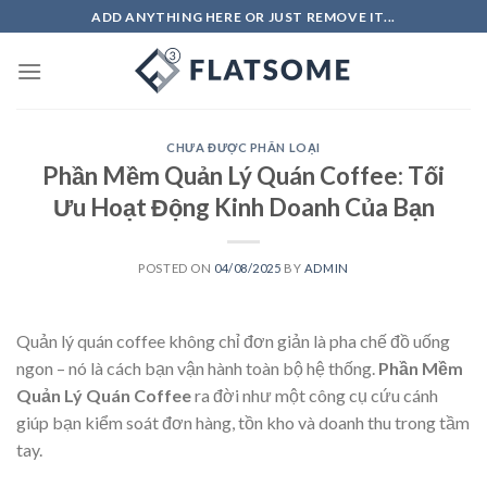
Skip
ADD ANYTHING HERE OR JUST REMOVE IT...
to
content
CHƯA ĐƯỢC PHÂN LOẠI
Phần Mềm Quản Lý Quán Coffee: Tối
Ưu Hoạt Động Kinh Doanh Của Bạn
POSTED ON
04/08/2025
BY
ADMIN
Quản lý quán coffee không chỉ đơn giản là pha chế đồ uống
ngon – nó là cách bạn vận hành toàn bộ hệ thống.
Phần Mềm
Quản Lý Quán Coffee
ra đời như một công cụ cứu cánh
giúp bạn kiểm soát đơn hàng, tồn kho và doanh thu trong tầm
tay.