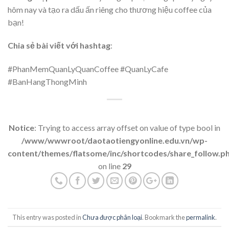
hôm nay và tạo ra dấu ấn riêng cho thương hiệu coffee của
bạn!
Chia sẻ bài viết với hashtag
:
#PhanMemQuanLyQuanCoffee #QuanLyCafe
#BanHangThongMinh
Notice
: Trying to access array offset on value of type bool in
/www/wwwroot/daotaotiengyonline.edu.vn/wp-
content/themes/flatsome/inc/shortcodes/share_follow.p
on line
29
This entry was posted in
Chưa được phân loại
. Bookmark the
permalink
.