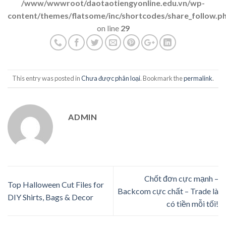
/www/wwwroot/daotaotiengyonline.edu.vn/wp-
content/themes/flatsome/inc/shortcodes/share_follow.p
on line
29
This entry was posted in
Chưa được phân loại
. Bookmark the
permalink
.
ADMIN
Chốt đơn cực mạnh –
Top Halloween Cut Files for
Backcom cực chất – Trade là
DIY Shirts, Bags & Decor
có tiền mỗi tối!