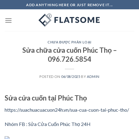
Skip
ADD ANYTHING HERE OR JUST REMOVE IT...
to
content
CHƯA ĐƯỢC PHÂN LOẠI
Sửa chữa cửa cuốn Phúc Thọ –
096.726.5854
POSTED ON
06/08/2025
BY
ADMIN
Sửa cửa cuốn tại Phúc Thọ
https://suachuacuacuon24h.vn/sua-cua-cuon-tai-phuc-tho/
Nhóm FB : Sửa Cửa Cuốn Phúc Thọ 24H