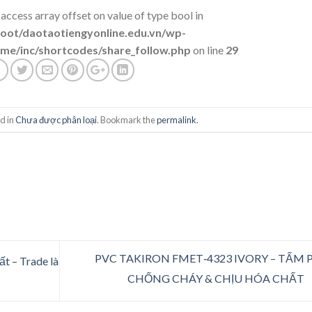
 access array offset on value of type bool in
t/daotaotiengyonline.edu.vn/wp-
me/inc/shortcodes/share_follow.php
on line
29
d in
Chưa được phân loại
. Bookmark the
permalink
.
PVC TAKIRON FMET‑4323 IVORY – TẤM 
t – Trade là
CHỐNG CHÁY & CHỊU HÓA CHẤT