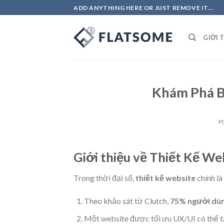
Skip
ADD ANYTHING HERE OR JUST REMOVE IT...
to
content
GIỚI 
Khám Phá B
P
Giới thiệu về Thiết Kế We
Trong thời đại số,
thiết kế website
chính là
Theo khảo sát từ Clutch,
75% người dù
Một website được tối ưu UX/UI có thể tă