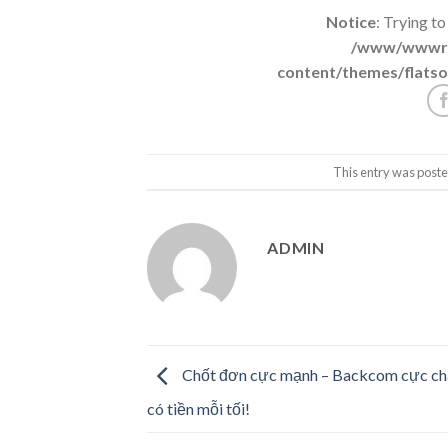
Notice
: Trying to
/www/wwwroo
content/themes/flatso
This entry was poste
ADMIN
Chốt đơn cực mạnh – Backcom cực chấ
có tiền mỗi tối!