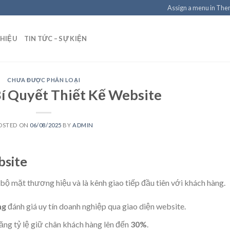
Assign a menu in Th
THIỆU
TIN TỨC – SỰ KIỆN
CHƯA ĐƯỢC PHÂN LOẠI
í Quyết Thiết Kế Website
OSTED ON
06/08/2025
BY
ADMIN
bsite
 bộ mặt thương hiệu và là kênh giao tiếp đầu tiên với khách hàng.
ng
đánh giá uy tín doanh nghiệp qua giao diện website.
ng tỷ lệ giữ chân khách hàng lên đến
30%
.