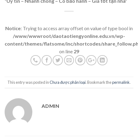
“Uy tín – Nhanh chóng – Có bảo hành – Giá tốt tận nhà”
Notice
: Trying to access array offset on value of type bool in
/www/wwwroot/daotaotiengyonline.edu.vn/wp-
content/themes/flatsome/inc/shortcodes/share_follow.p
on line
29
This entry was posted in
Chưa được phân loại
. Bookmark the
permalink
.
ADMIN