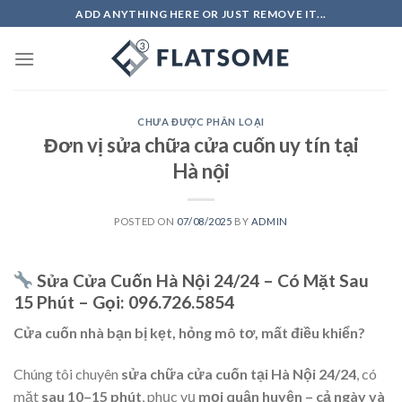
Skip
ADD ANYTHING HERE OR JUST REMOVE IT...
to
content
CHƯA ĐƯỢC PHÂN LOẠI
Đơn vị sửa chữa cửa cuốn uy tín tại
Hà nội
POSTED ON
07/08/2025
BY
ADMIN
Sửa Cửa Cuốn Hà Nội 24/24 – Có Mặt Sau
15 Phút – Gọi: 096.726.5854
Cửa cuốn nhà bạn bị kẹt, hỏng mô tơ, mất điều khiển?
Chúng tôi chuyên
sửa chữa cửa cuốn tại Hà Nội 24/24
, có
mặt
sau 10–15 phút
, phục vụ
mọi quận huyện – cả ngày và