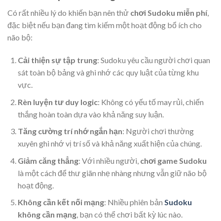
Có rất nhiều lý do khiến bạn nên thử
chơi Sudoku miễn phí
,
đặc biệt nếu bạn đang tìm kiếm một hoạt động bổ ích cho
não bộ:
Cải thiện sự tập trung
: Sudoku yêu cầu người chơi quan
sát toàn bộ bảng và ghi nhớ các quy luật của từng khu
vực.
Rèn luyện tư duy logic
: Không có yếu tố may rủi, chiến
thắng hoàn toàn dựa vào khả năng suy luận.
Tăng cường trí nhớ ngắn hạn
: Người chơi thường
xuyên ghi nhớ vị trí số và khả năng xuất hiện của chúng.
Giảm căng thẳng
: Với nhiều người,
chơi game Sudoku
là một cách để thư giãn nhẹ nhàng nhưng vẫn giữ não bộ
hoạt động.
Không cần kết nối mạng
: Nhiều phiên bản
Sudoku
không cần mạng
, bạn có thể chơi bất kỳ lúc nào.