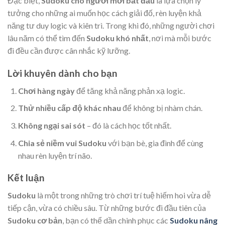
Đặc biệt,
Sudoku cho người mới bắt đầu
là lựa chọn lý
tưởng cho những ai muốn học cách giải đố, rèn luyện khả
năng tư duy logic và kiên trì. Trong khi đó, những người chơi
lâu năm có thể tìm đến
Sudoku khó nhất
, nơi mà mỗi bước
đi đều cần được cân nhắc kỹ lưỡng.
Lời khuyên dành cho bạn
Chơi hàng ngày
để tăng khả năng phản xạ logic.
Thử nhiều cấp độ khác nhau
để không bị nhàm chán.
Không ngại sai sót
– đó là cách học tốt nhất.
Chia sẻ niềm vui Sudoku
với bạn bè, gia đình để cùng
nhau rèn luyện trí não.
Kết luận
Sudoku
là một trong những trò chơi trí tuệ hiếm hoi vừa dễ
tiếp cận, vừa có chiều sâu. Từ những bước đi đầu tiên của
Sudoku cơ bản
, bạn có thể dần chinh phục các
Sudoku nâng