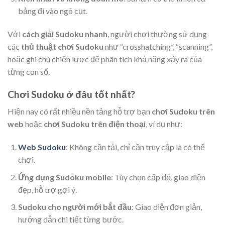
bảng đi vào ngõ cụt.
Với
cách giải Sudoku nhanh
, người chơi thường sử dụng
các
thủ thuật chơi Sudoku
như “crosshatching”, “scanning”,
hoặc ghi chú chiến lược để phân tích khả năng xảy ra của
từng con số.
Chơi Sudoku ở đâu tốt nhất?
Hiện nay có rất nhiều nền tảng hỗ trợ bạn
chơi Sudoku trên
web
hoặc
chơi Sudoku trên điện thoại
, ví dụ như:
Web Sudoku
: Không cần tải, chỉ cần truy cập là có thể
chơi.
Ứng dụng Sudoku mobile
: Tùy chọn cấp độ, giao diện
đẹp, hỗ trợ gợi ý.
Sudoku cho người mới bắt đầu
: Giao diện đơn giản,
hướng dẫn chi tiết từng bước.