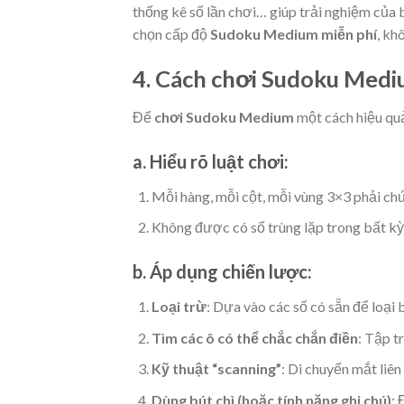
thống kê số lần chơi… giúp trải nghiệm của 
chọn cấp độ
Sudoku Medium miễn phí
, kh
4. Cách chơi Sudoku Medi
Để
chơi Sudoku Medium
một cách hiệu qu
a. Hiểu rõ luật chơi:
Mỗi hàng, mỗi cột, mỗi vùng 3×3 phải chứ
Không được có số trùng lặp trong bất kỳ 
b. Áp dụng chiến lược:
Loại trừ
: Dựa vào các số có sẵn để loại 
Tìm các ô có thể chắc chắn điền
: Tập t
Kỹ thuật “scanning”
: Di chuyển mắt liên
Dùng bút chì (hoặc tính năng ghi chú)
: 