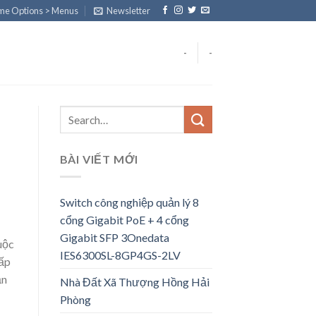
eme Options > Menus
Newsletter
-
-
BÀI VIẾT MỚI
Switch công nghiệp quản lý 8
cổng Gigabit PoE + 4 cổng
Gigabit SFP 3Onedata
uộc
IES6300SL-8GP4GS-2LV
cấp
ản
Nhà Đất Xã Thượng Hồng Hải
Phòng