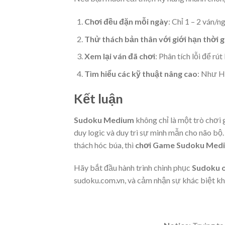
Chơi đều đặn mỗi ngày
: Chỉ 1 – 2 ván/n
Thử thách bản thân với giới hạn thời g
Xem lại ván đã chơi
: Phân tích lỗi để rú
Tìm hiểu các kỹ thuật nâng cao
: Như H
Kết luận
Sudoku Medium
không chỉ là một trò chơi g
duy logic và duy trì sự minh mẫn cho não b
thách hóc búa, thì
chơi Game Sudoku Med
Hãy bắt đầu hành trình chinh phục
Sudoku 
sudoku.com.vn, và cảm nhận sự khác biệt kh