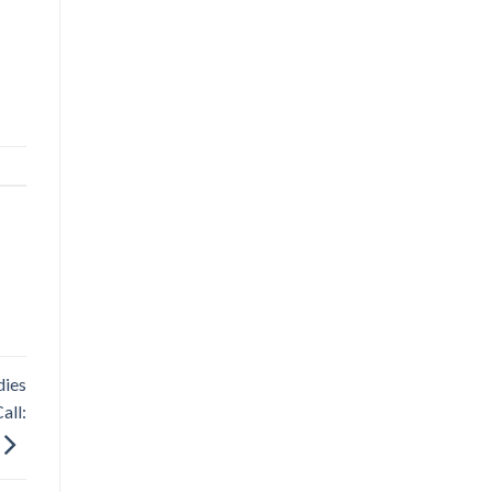
dies
all: