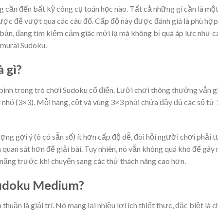
ng cần đến bất kỳ công cụ toán học nào. Tất cả những gì cần là mộ
n lược để vượt qua các câu đố. Cấp độ này được đánh giá là phù hợp
bản, đang tìm kiếm cảm giác mới lạ mà không bị quá áp lực như c
amurai Sudoku.
 gì?
 bình trong trò chơi Sudoku cổ điển. Lưới chơi thông thường vẫn g
 nhỏ (3×3). Mỗi hàng, cột và vùng 3×3 phải chứa đầy đủ các số từ 
ượng gợi ý (ô có sẵn số) ít hơn cấp độ dễ, đòi hỏi người chơi phải t
 quan sát hơn để giải bài. Tuy nhiên, nó vẫn không quá khó để gây
 năng trước khi chuyển sang các thử thách nâng cao hơn.
Sudoku Medium?
thuần là giải trí. Nó mang lại nhiều lợi ích thiết thực, đặc biệt là 