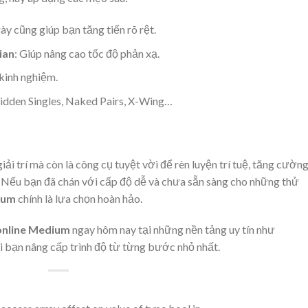
gày cũng giúp bạn tăng tiến rõ rệt.
ian
: Giúp nâng cao tốc độ phản xạ.
t kinh nghiệm.
idden Singles, Naked Pairs, X-Wing…
iải trí mà còn là công cụ tuyệt vời để rèn luyện trí tuệ, tăng cườn
ộ. Nếu bạn đã chán với cấp độ dễ và chưa sẵn sàng cho những thử
ium
chính là lựa chọn hoàn hảo.
online Medium
ngay hôm nay tại những nền tảng uy tín như
i bạn nâng cấp trình độ từ từng bước nhỏ nhất.