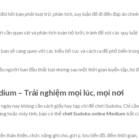
đòi hỏi bạn phải loại trừ, phân tích, suy luận để đi đến đáp án chính
i cần quan sát và phân tích toàn bộ lưới, tránh để sót các quy luật
, bạn sẽ càng quen với các kiểu bố cục và cách ra đề phổ biến tron
iều người ban đầu thất bại nhưng sau một thời gian luyện tập, họ 
ium – Trải nghiệm mọi lúc, mọi nơi
 ngày nay không cần sách giấy hay tạp chí để chơi Sudoku. Chỉ cần
ảng hoặc máy tính, bạn có thể
chơi Sudoku online Medium
bất c
n thân thiện, chức năng ghi chú, gợi ý, lưu tiến độ, đếm thời gian,