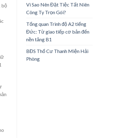
Vì Sao Nên Đặt Tiệc Tất Niên
t bộ
Công Ty Trọn Gói?
ác
Tổng quan Trình độ A2 tiếng
Đức: Từ giao tiếp cơ bản đến
nền tảng B1
BĐS Thổ Cư Thanh Miện Hải
iữ
Phòng
1
ư
 nản
cho