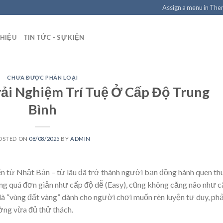
Assign a menu in Th
THIỆU
TIN TỨC – SỰ KIỆN
CHƯA ĐƯỢC PHÂN LOẠI
ải Nghiệm Trí Tuệ Ở Cấp Độ Trung
Bình
OSTED ON
08/08/2025
BY
ADMIN
đến từ Nhật Bản – từ lâu đã trở thành người bạn đồng hành quen th
hông quá đơn giản như cấp độ dễ (Easy), cũng không căng não như 
 “vùng đất vàng” dành cho người chơi muốn rèn luyện tư duy, ph
ường vừa đủ thử thách.