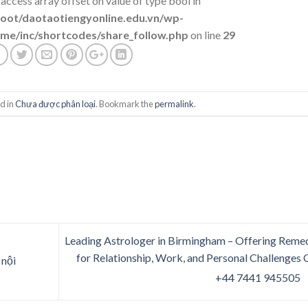
 access array offset on value of type bool in
t/daotaotiengyonline.edu.vn/wp-
me/inc/shortcodes/share_follow.php
on line
29
d in
Chưa được phân loại
. Bookmark the
permalink
.
Leading Astrologer in Birmingham – Offering Reme
for Relationship, Work, and Personal Challenges C
 nội
+44 7441 945505