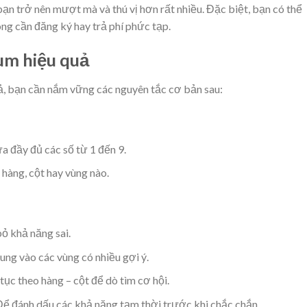
bạn trở nên mượt mà và thú vị hơn rất nhiều. Đặc biệt, bạn có thể
ông cần đăng ký hay trả phí phức tạp.
um hiệu quả
ả, bạn cần nắm vững các nguyên tắc cơ bản sau:
a đầy đủ các số từ 1 đến 9.
hàng, cột hay vùng nào.
bỏ khả năng sai.
rung vào các vùng có nhiều gợi ý.
 tục theo hàng – cột để dò tìm cơ hội.
Để đánh dấu các khả năng tạm thời trước khi chắc chắn.