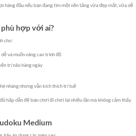
họn hàng đầu nếu bạn đang tìm một nền tảng vừa đẹp mắt, vừa dễ
phù hợp với ai?
h cho:
dễ và muốn nâng cao trình độ
yện trí não hàng ngày
ẹ nhàng nhưng vẫn kích thích trí tuệ
 hấp dẫn để bạn chơi đi chơi lại nhiều lần mà không cảm thấy
 Sudoku Medium
, hãy áp dụng các mẹo sau: