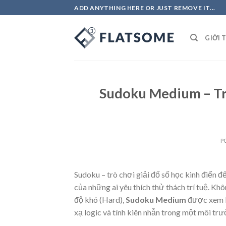
Skip
ADD ANYTHING HERE OR JUST REMOVE IT...
to
content
GIỚI 
Sudoku Medium – Tr
P
Sudoku – trò chơi giải đố số học kinh điển 
của những ai yêu thích thử thách trí tuệ. K
độ khó (Hard),
Sudoku Medium
được xem là
xạ logic và tính kiên nhẫn trong một môi tr