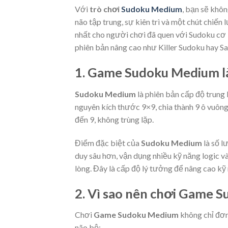
Với
trò chơi
Sudoku Medium
, bạn sẽ khô
não tập trung, sự kiên trì và một chút chiế
nhất cho người chơi đã quen với Sudoku cơ 
phiên bản nâng cao như Killer Sudoku hay S
1. Game Sudoku Medium là
Sudoku Medium
là phiên bản cấp độ trung
nguyên kích thước 9×9, chia thành 9 ô vuông
đến 9, không trùng lặp.
Điểm đặc biệt của
Sudoku Medium
là số l
duy sâu hơn, vận dụng nhiều kỹ năng logic và
lòng. Đây là cấp độ lý tưởng để nâng cao kỹ
2. Vì sao nên chơi Game 
Chơi
Game Sudoku Medium
không chỉ đơn 
não bộ: