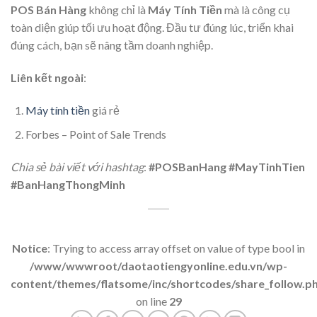
POS Bán Hàng
không chỉ là
Máy Tính Tiền
mà là công cụ
toàn diện giúp tối ưu hoạt động. Đầu tư đúng lúc, triển khai
đúng cách, bạn sẽ nâng tầm doanh nghiệp.
Liên kết ngoài
:
Máy tính tiền
giá rẻ
Forbes – Point of Sale Trends
Chia sẻ bài viết với hashtag
:
#POSBanHang #MayTinhTien
#BanHangThongMinh
Notice
: Trying to access array offset on value of type bool in
/www/wwwroot/daotaotiengyonline.edu.vn/wp-
content/themes/flatsome/inc/shortcodes/share_follow.p
on line
29