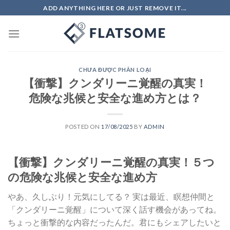
Skip
ADD ANYTHING HERE OR JUST REMOVE IT...
to
content
CHƯA ĐƯỢC PHÂN LOẠI
【衝撃】クンダリーニ覚醒の真実！
危険な兆候と安全な進め方とは？
POSTED ON
17/08/2025
BY
ADMIN
【衝撃】クンダリーニ覚醒の真実！５つ
の危険な兆候と安全な進め方
やあ、久しぶり！元気にしてる？ 実は最近、瞑想仲間と
「クンダリーニ覚醒」について深く話す機会があってね。
ちょっと衝撃的な内容だったんだ。君にもシェアしたいと