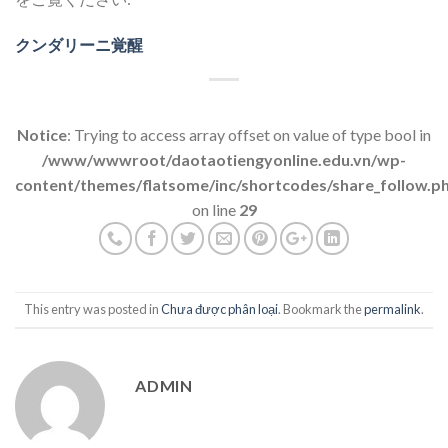
クンダリーニ覚醒
Notice
: Trying to access array offset on value of type bool in
/www/wwwroot/daotaotiengyonline.edu.vn/wp-
content/themes/flatsome/inc/shortcodes/share_follow.p
on line
29
This entry was posted in
Chưa được phân loại
. Bookmark the
permalink
.
ADMIN