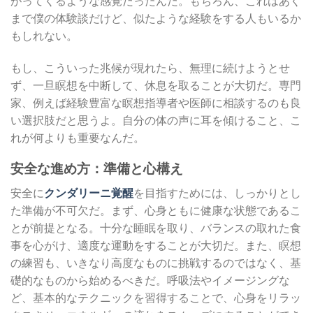
がってくるような感覚だったんだ。もちろん、これはあく
まで僕の体験談だけど、似たような経験をする人もいるか
もしれない。
もし、こういった兆候が現れたら、無理に続けようとせ
ず、一旦瞑想を中断して、休息を取ることが大切だ。専門
家、例えば経験豊富な瞑想指導者や医師に相談するのも良
い選択肢だと思うよ。自分の体の声に耳を傾けること、こ
れが何よりも重要なんだ。
安全な進め方：準備と心構え
安全に
クンダリーニ覚醒
を目指すためには、しっかりとし
た準備が不可欠だ。まず、心身ともに健康な状態であるこ
とが前提となる。十分な睡眠を取り、バランスの取れた食
事を心がけ、適度な運動をすることが大切だ。また、瞑想
の練習も、いきなり高度なものに挑戦するのではなく、基
礎的なものから始めるべきだ。呼吸法やイメージングな
ど、基本的なテクニックを習得することで、心身をリラッ