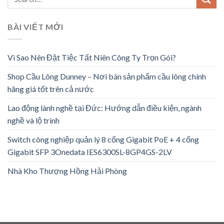
BÀI VIẾT MỚI
Vì Sao Nên Đặt Tiệc Tất Niên Công Ty Trọn Gói?
Shop Cầu Lông Dunney – Nơi bán sản phẩm cầu lông chính
hãng giá tốt trên cả nước
Lao động lành nghề tại Đức: Hướng dẫn điều kiện, ngành
nghề và lộ trình
Switch công nghiệp quản lý 8 cổng Gigabit PoE + 4 cổng
Gigabit SFP 3Onedata IES6300SL-8GP4GS-2LV
Nhà Kho Thượng Hồng Hải Phòng