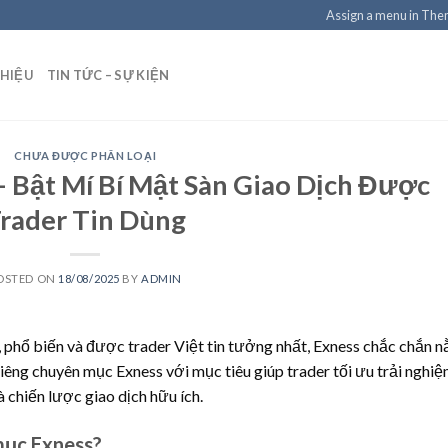
Assign a menu in Th
THIỆU
TIN TỨC – SỰ KIỆN
CHƯA ĐƯỢC PHÂN LOẠI
 Bật Mí Bí Mật Sàn Giao Dịch Được
rader Tin Dùng
OSTED ON
18/08/2025
BY
ADMIN
, phổ biến và được trader Việt tin tưởng nhất, Exness chắc chắn 
riêng chuyên mục Exness với mục tiêu giúp trader tối ưu trải nghi
à chiến lược giao dịch hữu ích.
mục Exness?