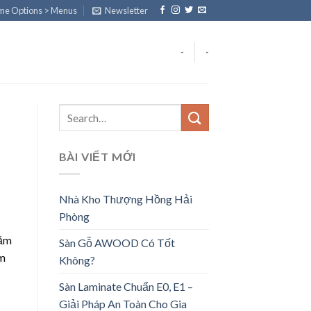
eme Options > Menus
Newsletter
-
-
BÀI VIẾT MỚI
Nhà Kho Thượng Hồng Hải
Phòng
nằm
Sàn Gỗ AWOOD Có Tốt
ệm
Không?
Sàn Laminate Chuẩn E0, E1 –
Giải Pháp An Toàn Cho Gia