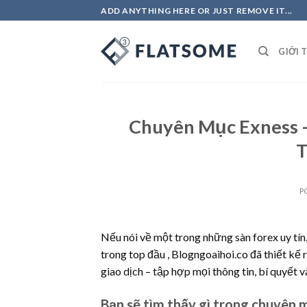
Skip
ADD ANYTHING HERE OR JUST REMOVE IT...
to
content
GIỚI 
Chuyên Mục Exness –
T
P
Nếu nói về một trong những sàn forex uy tín
trong top đầu , Blogngoaihoi.co đã thiết kế 
giao dịch – tập hợp mọi thông tin, bí quyết v
Bạn sẽ tìm thấy gì trong chuyên 