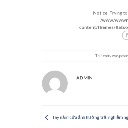
Notice
: Trying to
/www/wwwroo
content/themes/flatso
This entry was poste
ADMIN
Tay nắm cửa ảnh hưởng trải nghiệm n