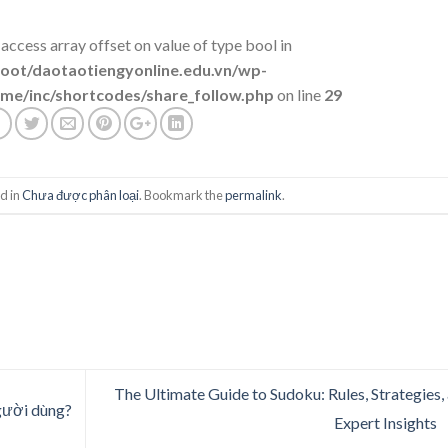
 access array offset on value of type bool in
t/daotaotiengyonline.edu.vn/wp-
me/inc/shortcodes/share_follow.php
on line
29
d in
Chưa được phân loại
. Bookmark the
permalink
.
The Ultimate Guide to Sudoku: Rules, Strategies,
gười dùng?
Expert Insights