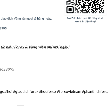
 tín hiệu Forex & Vàng miễn phí mỗi ngày!
988628995
goaihoi #giaodichforex #hocforex #forexvietnam #phanthichfore