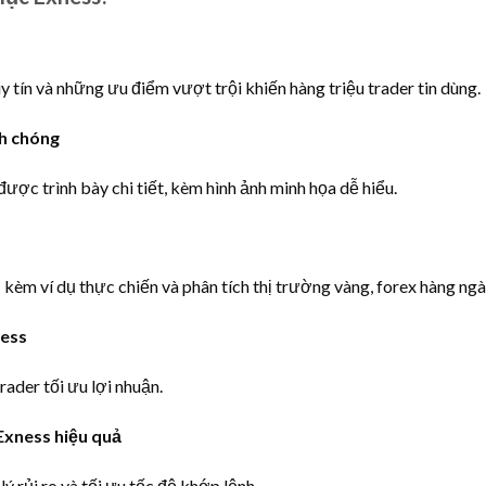
uy tín và những ưu điểm vượt trội khiến hàng triệu trader tin dùng.
h chóng
ược trình bày chi tiết, kèm hình ảnh minh họa dễ hiểu.
 kèm ví dụ thực chiến và phân tích thị trường vàng, forex hàng ngà
ness
ader tối ưu lợi nhuận.
Exness hiệu quả
 rủi ro và tối ưu tốc độ khớp lệnh.