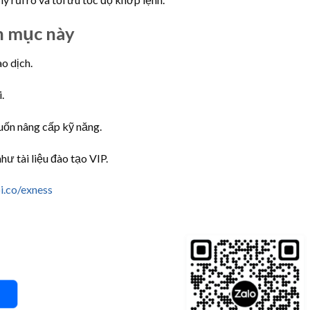
ên mục này
ao dịch.
.
uốn nâng cấp kỹ năng.
ư tài liệu đào tạo VIP.
i.co/exness