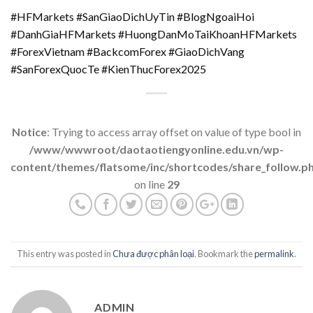
#HFMarkets #SanGiaoDichUyTin #BlogNgoaiHoi
#DanhGiaHFMarkets #HuongDanMoTaiKhoanHFMarkets
#ForexVietnam #BackcomForex #GiaoDichVang
#SanForexQuocTe #KienThucForex2025
Notice
: Trying to access array offset on value of type bool in
/www/wwwroot/daotaotiengyonline.edu.vn/wp-
content/themes/flatsome/inc/shortcodes/share_follow.p
on line
29
This entry was posted in
Chưa được phân loại
. Bookmark the
permalink
.
ADMIN