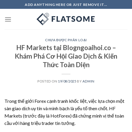
Skip
ADD ANYTHING HERE OR JUST REMOVE IT...
to
content
CHƯA ĐƯỢC PHÂN LOẠI
HF Markets tại Blogngoaihoi.co –
Khám Phá Cơ Hội Giao Dịch & Kiến
Thức Toàn Diện
POSTED ON
19/08/2025
BY
ADMIN
Trong thế giới Forex cạnh tranh khốc liệt, việc lựa chọn một
sàn giao dịch uy tín và minh bạch là yếu tố then chốt. HF
Markets (trước đây là HotForex) đã chứng minh vị thế toàn
cầu với hàng triệu trader tin tưởng.