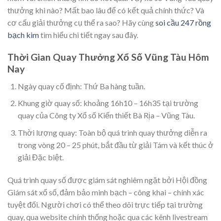
thưởng khi nào? Mất bao lâu để có kết quả chính thức? Và
cơ cấu giải thưởng cụ thể ra sao? Hãy cùng
soi cầu 247 rồng
bạch kim
tìm hiểu chi tiết ngay sau đây.
Thời Gian Quay Thưởng Xổ Số Vũng Tàu Hôm
Nay
Ngày quay cố định: Thứ Ba hàng tuần.
Khung giờ quay số: khoảng 16h10 – 16h35 tại trường
quay của Công ty Xổ số Kiến thiết Bà Rịa – Vũng Tàu.
Thời lượng quay: Toàn bộ quá trình quay thưởng diễn ra
trong vòng 20 – 25 phút, bắt đầu từ giải Tám và kết thúc ở
giải Đặc biệt.
Quá trình quay số được giám sát nghiêm ngặt bởi Hội đồng
Giám sát xổ số, đảm bảo minh bạch – công khai – chính xác
tuyệt đối. Người chơi có thể theo dõi trực tiếp tại trường
quay, qua website chính thống hoặc qua các kênh livestream