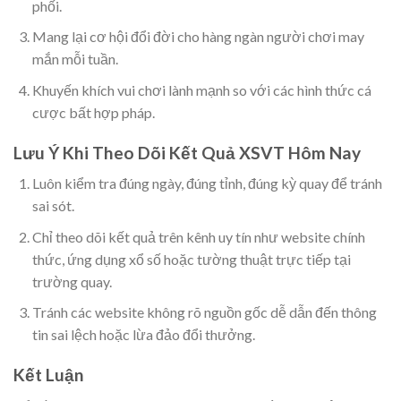
phối.
Mang lại cơ hội đổi đời cho hàng ngàn người chơi may
mắn mỗi tuần.
Khuyến khích vui chơi lành mạnh so với các hình thức cá
cược bất hợp pháp.
Lưu Ý Khi Theo Dõi Kết Quả XSVT Hôm Nay
Luôn kiểm tra đúng ngày, đúng tỉnh, đúng kỳ quay để tránh
sai sót.
Chỉ theo dõi kết quả trên kênh uy tín như website chính
thức, ứng dụng xổ số hoặc tường thuật trực tiếp tại
trường quay.
Tránh các website không rõ nguồn gốc dễ dẫn đến thông
tin sai lệch hoặc lừa đảo đổi thưởng.
Kết Luận