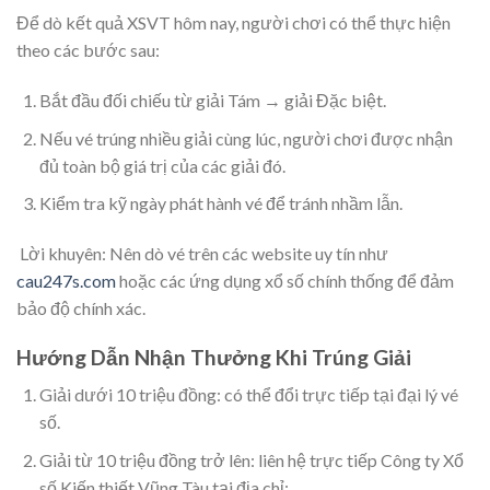
Để dò kết quả XSVT hôm nay, người chơi có thể thực hiện
theo các bước sau:
Bắt đầu đối chiếu từ giải Tám → giải Đặc biệt.
Nếu vé trúng nhiều giải cùng lúc, người chơi được nhận
đủ toàn bộ giá trị của các giải đó.
Kiểm tra kỹ ngày phát hành vé để tránh nhầm lẫn.
Lời khuyên: Nên dò vé trên các website uy tín như
cau247s.com
hoặc các ứng dụng xổ số chính thống để đảm
bảo độ chính xác.
Hướng Dẫn Nhận Thưởng Khi Trúng Giải
Giải dưới 10 triệu đồng: có thể đổi trực tiếp tại đại lý vé
số.
Giải từ 10 triệu đồng trở lên: liên hệ trực tiếp Công ty Xổ
số Kiến thiết Vũng Tàu tại địa chỉ: