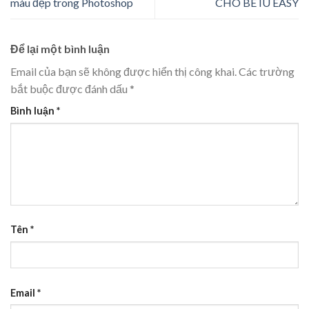
màu đẹp trong Photoshop
CHO BÉ IU EASY
Để lại một bình luận
Email của bạn sẽ không được hiển thị công khai.
Các trường
bắt buộc được đánh dấu
*
Bình luận
*
Tên
*
Email
*