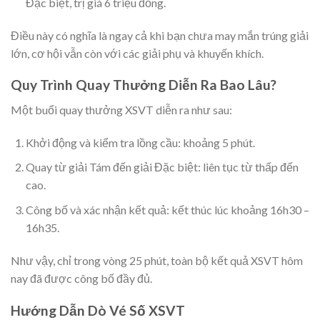
Đặc biệt, trị giá 6 triệu đồng.
Điều này có nghĩa là ngay cả khi bạn chưa may mắn trúng giải
lớn, cơ hội vẫn còn với các giải phụ và khuyến khích.
Quy Trình Quay Thưởng Diễn Ra Bao Lâu?
Một buổi quay thưởng XSVT diễn ra như sau:
Khởi động và kiểm tra lồng cầu: khoảng 5 phút.
Quay từ giải Tám đến giải Đặc biệt: liên tục từ thấp đến
cao.
Công bố và xác nhận kết quả: kết thúc lúc khoảng 16h30 –
16h35.
Như vậy, chỉ trong vòng 25 phút, toàn bộ kết quả XSVT hôm
nay đã được công bố đầy đủ.
Hướng Dẫn Dò Vé Số XSVT