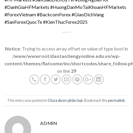
#DanhGiaHFMarkets #HuongDanMoTaiKhoanHFMarkets
#ForexVietnam #BackcomForex #GiaoDichVang
#SanForexQuocTe #KienThucForex2025
Notice
: Trying to access array offset on value of type bool in
/www/wwwroot/daotaotiengyonline.edu.vn/wp-
content/themes/flatsome/inc/shortcodes/share_follow.p
on line
29
This entry was posted in
Chưa được phân loại
. Bookmark the
permalink
.
ADMIN