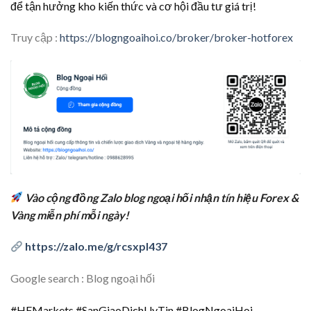
để tận hưởng kho kiến thức và cơ hội đầu tư giá trị!
Truy cập :
https://blogngoaihoi.co/broker/broker-hotforex
Vào cộng đồng Zalo blog ngoại hối nhận tín hiệu Forex &
Vàng miễn phí mỗi ngày!
https://zalo.me/g/rcsxpl437
Google search : Blog ngoại hối
#HFMarkets #SanGiaoDichUyTin #BlogNgoaiHoi