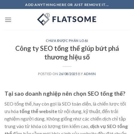
Skip
ADD ANYTHING HERE OR JUST REMOVE IT...
to
content
CHƯA ĐƯỢC PHÂN LOẠI
Công ty SEO tổng thể giúp bứt phá
thương hiệu số
POSTED ON
26/08/2025
BY
ADMIN
Tại sao doanh nghiệp nên chọn SEO tổng thể?
SEO tổng thể, hay còn gọi là SEO toàn diện, là chiến lược tối
ưu hóa
tổng thể website
từ nội dung, kỹ thuật, đến trải
nghiệm người dùng. Không giống như các chiến dịch chỉ tập
trung vào từ khóa có lượng tìm kiếm cao,
dịch vụ SEO tổng
thể
đảm bảo rằng mọi khía cạnh của website đều đạt chuẩn