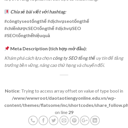
Chia sẻ bài viết với hashtag:
#
côngtyseotổngthể
#
dịchvụseotổngthể
#
chiếnlượcSEOtổngthể
#
dịchvụSEO
#
SEOtổngthểhiệuquả
Meta Description (tích hợp mở đầu):
Khám phá cách lựa chọn
công ty SEO tổng thể
uy tín để tăng
trưởng bền vững, nâng cao thứ hạng và chuyển đổi.
Notice
: Trying to access array offset on value of type bool in
/www/wwwroot/daotaotiengyonline.edu.vn/wp-
content/themes/flatsome/inc/shortcodes/share_follow.p
on line
29