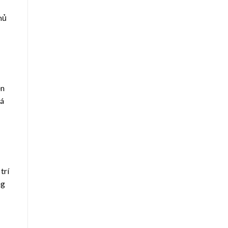
hủ
ồn
iá
trí
ng