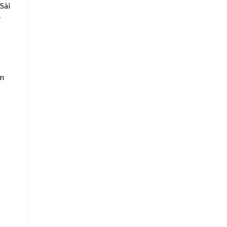
Sài
y
ần