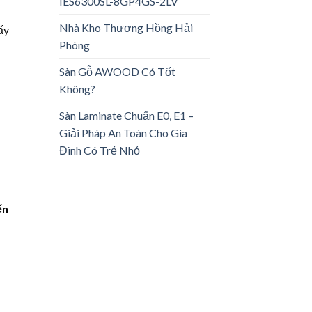
IES6300SL-8GP4GS-2LV
Nhà Kho Thượng Hồng Hải
ấy
Phòng
Sàn Gỗ AWOOD Có Tốt
Không?
Sàn Laminate Chuẩn E0, E1 –
Giải Pháp An Toàn Cho Gia
Đình Có Trẻ Nhỏ
ến