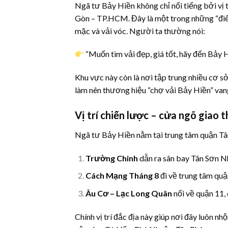
Ngã tư Bảy Hiền không chỉ nổi tiếng bởi vị tr
Gòn – TP.HCM. Đây là một trong những “điể
mặc và vải vóc. Người ta thường nói:
“Muốn tìm vải đẹp, giá tốt, hãy đến Bảy H
Khu vực này còn là nơi tập trung nhiều cơ sở
làm nên thương hiệu “chợ vải Bảy Hiền” va
Vị trí chiến lược – cửa ngõ giao
Ngã tư Bảy Hiền nằm tại trung tâm quận Tân
Trường Chinh
dẫn ra sân bay Tân Sơn N
Cách Mạng Tháng 8
đi về trung tâm quận
Âu Cơ – Lạc Long Quân
nối về quận 11, 
Chính vị trí đắc địa này giúp nơi đây luôn n