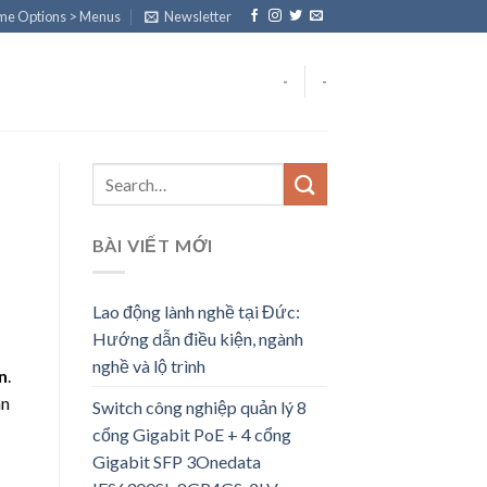
eme Options > Menus
Newsletter
-
-
BÀI VIẾT MỚI
Lao động lành nghề tại Đức:
Hướng dẫn điều kiện, ngành
nghề và lộ trình
n
.
ân
Switch công nghiệp quản lý 8
cổng Gigabit PoE + 4 cổng
Gigabit SFP 3Onedata