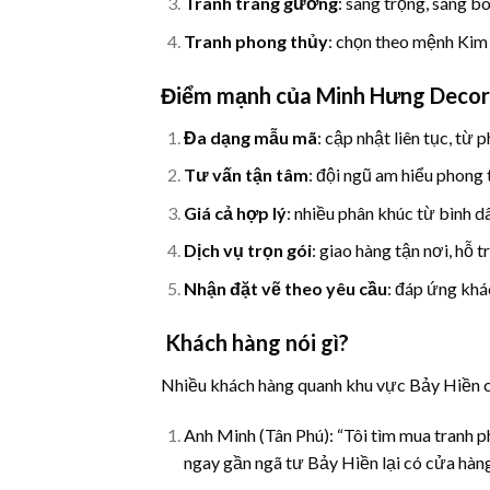
Tranh tráng gương
: sang trọng, sáng b
Tranh phong thủy
: chọn theo mệnh Kim 
Điểm mạnh của Minh Hưng Decor
Đa dạng mẫu mã
: cập nhật liên tục, từ
Tư vấn tận tâm
: đội ngũ am hiểu phong 
Giá cả hợp lý
: nhiều phân khúc từ bình d
Dịch vụ trọn gói
: giao hàng tận nơi, hỗ t
Nhận đặt vẽ theo yêu cầu
: đáp ứng khá
Khách hàng nói gì?
Nhiều khách hàng quanh khu vực Bảy Hiền c
Anh Minh (Tân Phú): “Tôi tìm mua tranh
ngay gần ngã tư Bảy Hiền lại có cửa hàng 