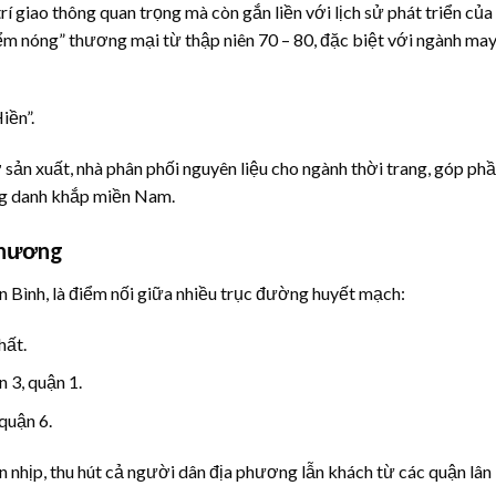
í giao thông quan trọng mà còn gắn liền với lịch sử phát triển của 
m nóng” thương mại từ thập niên 70 – 80, đặc biệt với ngành ma
iền”.
 sản xuất, nhà phân phối nguyên liệu cho ngành thời trang, góp ph
ng danh khắp miền Nam.
 thương
 Bình, là điểm nối giữa nhiều trục đường huyết mạch:
hất.
 3, quận 1.
quận 6.
hộn nhịp, thu hút cả người dân địa phương lẫn khách từ các quận lân