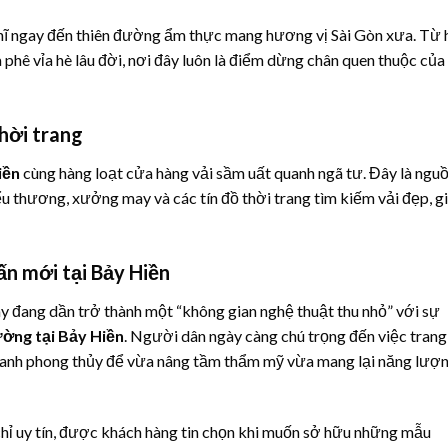
ghĩ ngay đến thiên đường ẩm thực mang hương vị Sài Gòn xưa. Từ 
phê vỉa hè lâu đời, nơi đây luôn là điểm dừng chân quen thuộc của
hời trang
iền
cùng hàng loạt cửa hàng vải sầm uất quanh ngã tư. Đây là ngu
ểu thương, xưởng may và các tín đồ thời trang tìm kiếm vải đẹp, g
ấn mới tại Bảy Hiền
y đang dần trở thành một “không gian nghệ thuật thu nhỏ” với sự
ường tại Bảy Hiền
. Người dân ngày càng chú trọng đến việc trang 
tranh phong thủy để vừa nâng tầm thẩm mỹ vừa mang lại năng lượ
 chỉ uy tín, được khách hàng tin chọn khi muốn sở hữu những mẫu