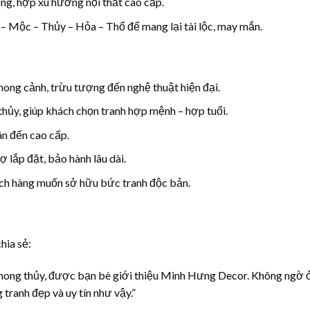
óng, hợp xu hướng nội thất cao cấp.
– Mộc – Thủy – Hỏa – Thổ để mang lại tài lộc, may mắn.
 phong cảnh, trừu tượng đến nghệ thuật hiện đại.
thủy, giúp khách chọn tranh hợp mệnh – hợp tuổi.
ân đến cao cấp.
rợ lắp đặt, bảo hành lâu dài.
ch hàng muốn sở hữu bức tranh độc bản.
hia sẻ:
 phong thủy, được bạn bè giới thiệu Minh Hưng Decor. Không ngờ 
tranh đẹp và uy tín như vậy.”