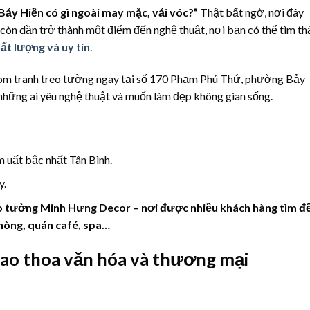
Bảy Hiền có gì ngoài may mặc, vải vóc?”
Thật bất ngờ, nơi đây
à còn dần trở thành một điểm đến nghệ thuật, nơi bạn có thể tìm th
ất lượng và uy tín
.
m tranh treo tường ngay tại số 170 Phạm Phú Thứ, phường Bảy
những ai yêu nghệ thuật và muốn làm đẹp không gian sống.
m uất bậc nhất Tân Bình.
y.
o tường Minh Hưng Decor – nơi được nhiều khách hàng tìm đ
phòng, quán café, spa…
iao thoa văn hóa và thương mại
n