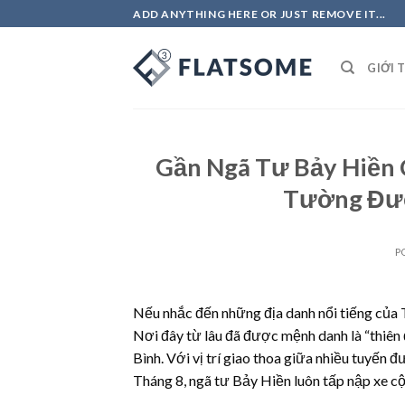
Skip
ADD ANYTHING HERE OR JUST REMOVE IT...
to
content
GIỚI 
Gần Ngã Tư Bảy Hiền C
Tường Đượ
P
Nếu nhắc đến những địa danh nổi tiếng của
Nơi đây từ lâu đã được mệnh danh là “thiên
Bình. Với vị trí giao thoa giữa nhiều tuyế
Tháng 8, ngã tư Bảy Hiền luôn tấp nập xe c