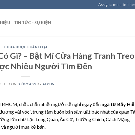
Assign a menu in Th
THIỆU
TIN TỨC – SỰ KIỆN
CHƯA ĐƯỢC PHÂN LOẠI
ó Gì? – Bật Mí Cửa Hàng Tranh Treo
c Nhiều Người Tìm Đến
OSTED ON
03/09/2025
BY
ADMIN
 TP.HCM, chắc chắn nhiều người sẽ nghĩ ngay đến
ngã tư Bảy Hiề
 đường vải vóc”, trung tâm buôn bán sầm uất bậc nhất của quận T
n đường lớn như Lạc Long Quân, Âu Cơ, Trường Chinh, Cách Mạng
ộ và người mua kẻ bán.