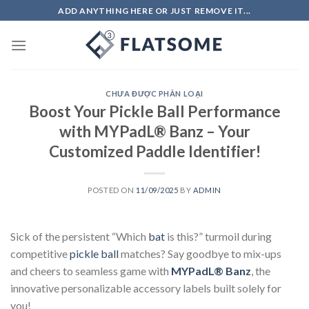
Skip
ADD ANYTHING HERE OR JUST REMOVE IT...
to
content
CHƯA ĐƯỢC PHÂN LOẠI
Boost Your Pickle Ball Performance
with MYPadL® Banz – Your
Customized Paddle Identifier!
POSTED ON
11/09/2025
BY
ADMIN
Sick of the persistent “Which
bat
is this?” turmoil during
competitive
pickle ball
matches? Say goodbye to mix-ups
and cheers to seamless game with
MYPadL® Banz
, the
innovative personalizable accessory labels built solely for
you!