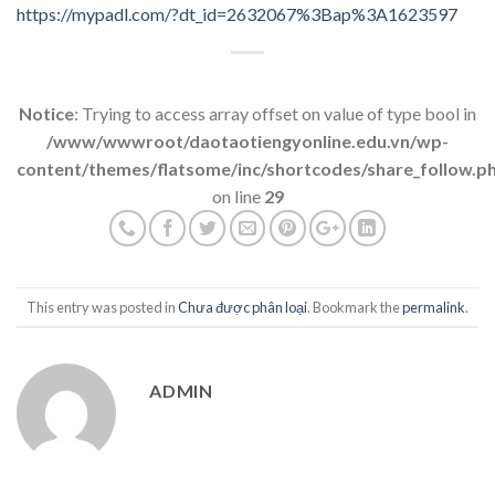
https://mypadl.com/?dt_id=2632067%3Bap%3A1623597
Notice
: Trying to access array offset on value of type bool in
/www/wwwroot/daotaotiengyonline.edu.vn/wp-
content/themes/flatsome/inc/shortcodes/share_follow.p
on line
29
This entry was posted in
Chưa được phân loại
. Bookmark the
permalink
.
ADMIN