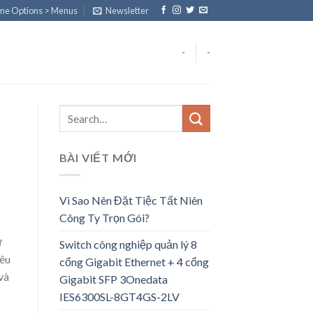
eme Options > Menus
Newsletter
-
-
BÀI VIẾT MỚI
Vì Sao Nên Đặt Tiệc Tất Niên
Công Ty Trọn Gói?
ư
Switch công nghiệp quản lý 8
iêu
cổng Gigabit Ethernet + 4 cổng
và
Gigabit SFP 3Onedata
IES6300SL-8GT4GS-2LV