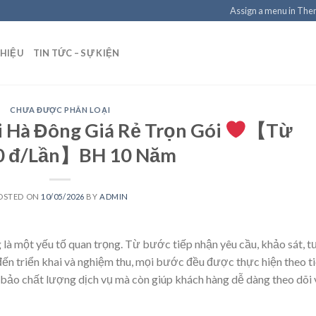
Assign a menu in Th
THIỆU
TIN TỨC – SỰ KIỆN
CHƯA ĐƯỢC PHÂN LOẠI
 Hà Đông Giá Rẻ Trọn Gói
【Từ
0 đ/Lần】BH 10 Năm
OSTED ON
10/05/2026
BY
ADMIN
 là một yếu tố quan trọng. Từ bước tiếp nhận yêu cầu, khảo sát, t
ến triển khai và nghiệm thu, mọi bước đều được thực hiện theo t
bảo chất lượng dịch vụ mà còn giúp khách hàng dễ dàng theo dõi 