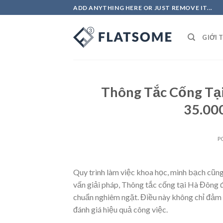
Skip
ADD ANYTHING HERE OR JUST REMOVE IT...
to
content
GIỚI 
Thông Tắc Cống Tại
35.00
P
Quy trình làm việc khoa học, minh bạch cũng
vấn giải pháp,
Thông tắc cống tại Hà Đông
đ
chuẩn nghiêm ngặt. Điều này không chỉ đảm 
đánh giá hiệu quả công việc.