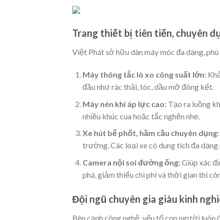
Trang thiết bị tiên tiến, chuyên d
Việt Phát sở hữu dàn máy móc đa dạng, phù 
Máy thông tắc lò xo công suất lớn:
Khả
đầu như rác thải, tóc, dầu mỡ đông kết.
Máy nén khí áp lực cao:
Tạo ra luồng kh
nhiều khúc cua hoặc tắc nghẽn nhẹ.
Xe hút bể phốt, hầm cầu chuyên dụng:
trường. Các loại xe có dung tích đa dạng
Camera nội soi đường ống:
Giúp xác đị
phá, giảm thiểu chi phí và thời gian thi cô
Đội ngũ chuyên gia giàu kinh ngh
Bên cạnh công nghệ, yếu tố con người luôn 