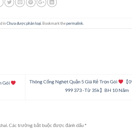
d in
Chưa được phân loại
. Bookmark the
permalink
.
Thông Cống Nghẹt Quận 5 Giá Rẻ Trọn Gói
【0
n Gói
999 373 -Từ 35k】BH 10 Năm
hai.
Các trường bắt buộc được đánh dấu
*