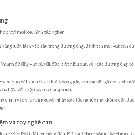
ụng
hợp với mọi loại hình tắc nghẽn:
 năng luồn lách vào sâu trong đường ống, đánh tan mọi vật cản c
í mạnh để đẩy vật cản đi, đặc biệt hiệu quả với các đường ống có
Đảm bảo hút sạch chất thải, không gây vương vãi, giữ vệ sinh mô
 phù hợp với mọi quy mô công trình.
nh chính xác vị trí và nguyên nhân gây tắc nghẽn mà không cần đục
ng.
iệm và tay nghề cao
được Việt Phát đặt lên hàng đầu. Đội ngũ
thợ thông tắc cống
của