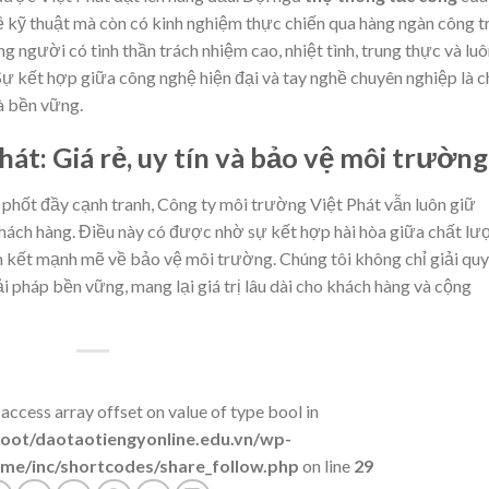
ề kỹ thuật mà còn có kinh nghiệm thực chiến qua hàng ngàn công t
g người có tinh thần trách nhiệm cao, nhiệt tình, trung thực và lu
 Sự kết hợp giữa công nghệ hiện đại và tay nghề chuyên nghiệp là c
à bền vững.
Phát: Giá rẻ, uy tín và bảo vệ môi trường
 phốt đầy cạnh tranh, Công ty môi trường Việt Phát vẫn luôn giữ
khách hàng. Điều này có được nhờ sự kết hợp hài hòa giữa chất lư
am kết mạnh mẽ về bảo vệ môi trường. Chúng tôi không chỉ giải qu
pháp bền vững, mang lại giá trị lâu dài cho khách hàng và cộng
 access array offset on value of type bool in
t/daotaotiengyonline.edu.vn/wp-
me/inc/shortcodes/share_follow.php
on line
29