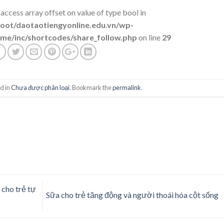
 access array offset on value of type bool in
t/daotaotiengyonline.edu.vn/wp-
me/inc/shortcodes/share_follow.php
on line
29
d in
Chưa được phân loại
. Bookmark the
permalink
.
 cho trẻ tự
Sữa cho trẻ tăng động và người thoái hóa cột sống