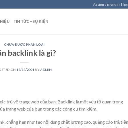
Assign a menu in Th
THIỆU
TIN TỨC – SỰ KIỆN
CHƯA ĐƯỢC PHÂN LOẠI
n backlink là gì?
OSTED ON
17/12/2024
BY
ADMIN
hác trỏ về trang web của bạn. Backlink là một yếu tố quan trọng
của trang web của bạn trong các công cụ tìm kiếm.
k, chẳng hạn như tạo nội dung chất lượng cao, quảng cáo trả tiền