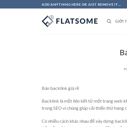
Skip
ADD ANYTHING HERE OR JUST REMOVE IT...
to
content
GIỚI 
Bá
P
Bán backlink giá rẻ
Backlink là một liên kết từ một trang web k
trong SEO vì chúng giúp cải thiện thứ hạng 
Có nhiều cách khác nhau để xây dựng backlin