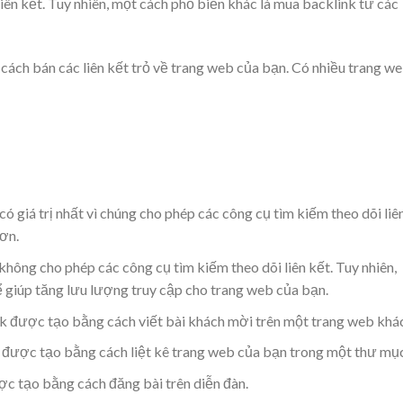
iên kết. Tuy nhiên, một cách phổ biến khác là mua backlink từ các
cách bán các liên kết trỏ về trang web của bạn. Có nhiều trang w
có giá trị nhất vì chúng cho phép các công cụ tìm kiếm theo dõi liê
ơn.
không cho phép các công cụ tìm kiếm theo dõi liên kết. Tuy nhiên,
hể giúp tăng lưu lượng truy cập cho trang web của bạn.
nk được tạo bằng cách viết bài khách mời trên một trang web khác
k được tạo bằng cách liệt kê trang web của bạn trong một thư mục
ợc tạo bằng cách đăng bài trên diễn đàn.