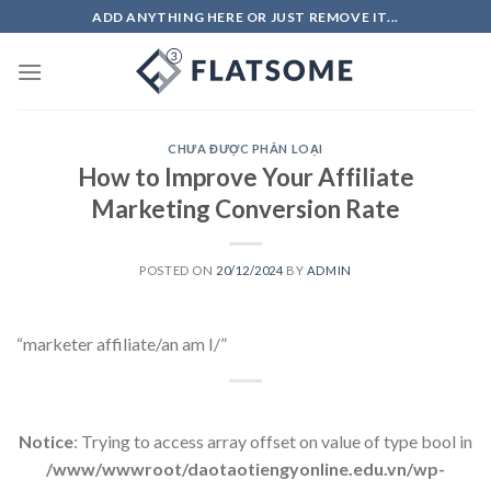
Skip
ADD ANYTHING HERE OR JUST REMOVE IT...
to
content
CHƯA ĐƯỢC PHÂN LOẠI
How to Improve Your Affiliate
Marketing Conversion Rate
POSTED ON
20/12/2024
BY
ADMIN
“marketer affiliate/an am I/”
Notice
: Trying to access array offset on value of type bool in
/www/wwwroot/daotaotiengyonline.edu.vn/wp-