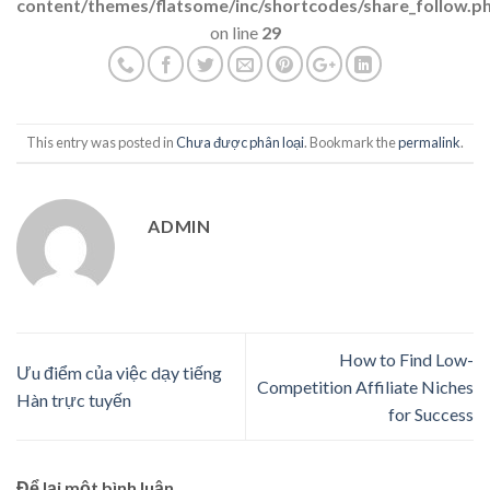
content/themes/flatsome/inc/shortcodes/share_follow.p
on line
29
This entry was posted in
Chưa được phân loại
. Bookmark the
permalink
.
ADMIN
How to Find Low-
Ưu điểm của việc dạy tiếng
Competition Affiliate Niches
Hàn trực tuyến
for Success
Để lại một bình luận