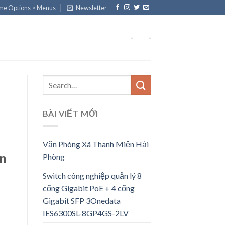
eme Options > Menus
Newsletter
-
-
BÀI VIẾT MỚI
Văn Phòng Xã Thanh Miện Hải
ọn
Phòng
Switch công nghiệp quản lý 8
cổng Gigabit PoE + 4 cổng
Gigabit SFP 3Onedata
IES6300SL-8GP4GS-2LV