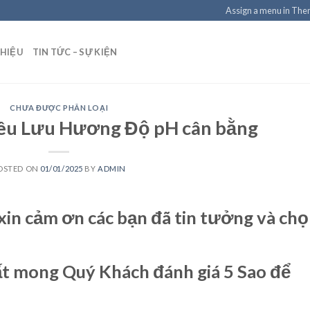
Assign a menu in Th
THIỆU
TIN TỨC – SỰ KIỆN
CHƯA ĐƯỢC PHÂN LOẠI
iêu Lưu Hương Độ pH cân bằng
OSTED ON
01/01/2025
BY
ADMIN
xin cảm ơn các bạn đã tin tưởng và ch
ất mong Quý Khách đánh giá 5 Sao để