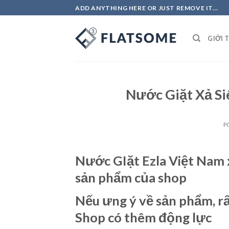
Skip
ADD ANYTHING HERE OR JUST REMOVE IT...
to
content
GIỚI 
Nước Giặt Xả S
P
Nước GIặt Ezla Việt Nam 
sản phẩm của shop
Nếu ưng ý về sản phẩm, r
Shop có thêm động lực