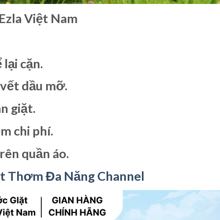
Ezla Việt Nam
lại cặn.
 vết dầu mỡ.
n giặt.
ệm chi phí.
rên quần áo.
ịt Thơm Đa Năng Channel