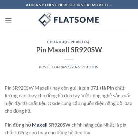
Skip
ADD ANYTHING HERE OR JUST REMOVE IT...
to
content
CHƯA ĐƯỢC PHÂN LOẠI
Pin Maxell SR920SW
POSTED ON
04/01/2025
BY
ADMIN
Pin SR920SW Maxell
( hay còn gọi
là pin
371 )
là Pin
chất
lượng cao thay cho đồng hồ đeo tay. Với công nghệ sản xuất
hiện đại từ chất liệu Oxide cung cấp nguồn điện năng dồi dào
cho đồng hồ.
Pin đồng hồ
Maxell
SR920SW
chính hãng của Nhật là pin
chất lượng cao thay cho đồng hồ đeo tay