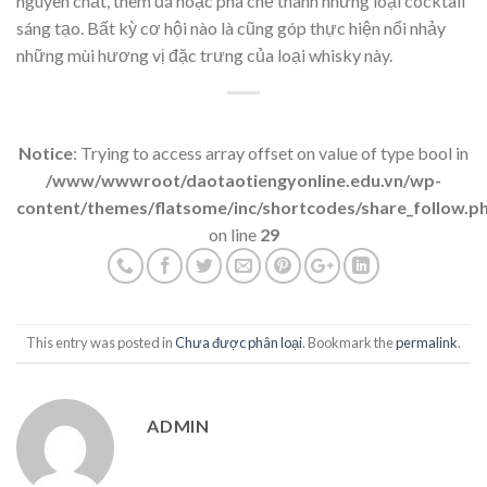
nguyên chất, thêm đá hoặc pha chế thành những loại cocktail
sáng tạo. Bất kỳ cơ hội nào là cũng góp thực hiện nổi nhảy
những mùi hương vị đặc trưng của loại whisky này.
Notice
: Trying to access array offset on value of type bool in
/www/wwwroot/daotaotiengyonline.edu.vn/wp-
content/themes/flatsome/inc/shortcodes/share_follow.p
on line
29
This entry was posted in
Chưa được phân loại
. Bookmark the
permalink
.
ADMIN