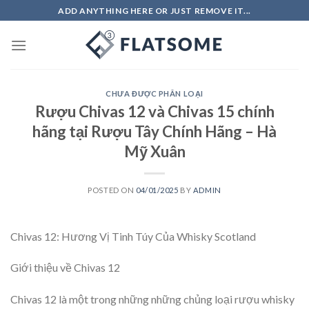
Skip
ADD ANYTHING HERE OR JUST REMOVE IT...
to
content
CHƯA ĐƯỢC PHÂN LOẠI
Rượu Chivas 12 và Chivas 15 chính
hãng tại Rượu Tây Chính Hãng – Hà
Mỹ Xuân
POSTED ON
04/01/2025
BY
ADMIN
Chivas 12: Hương Vị Tinh Túy Của Whisky Scotland
Giới thiệu về Chivas 12
Chivas 12 là một trong những những chủng loại rượu whisky