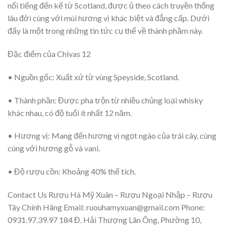
nổi tiếng đến kể từ Scotland, được ủ theo cách truyền thống
lâu đời cùng với mùi hương vị khác biệt và đẳng cấp. Dưới
đấy là một trong những tin tức cụ thể về thành phầm này.
Đặc điểm của Chivas 12
• Nguồn gốc: Xuất xứ từ vùng Speyside, Scotland.
• Thành phần: Được pha trộn từ nhiều chủng loại whisky
khác nhau, có độ tuổi ít nhất 12 năm.
• Hương vị: Mang đến hương vị ngọt ngào của trái cây, cùng
cùng với hương gỗ và vani.
• Độ rượu cồn: Khoảng 40% thể tích.
Contact Us Rượu Hà Mỹ Xuân – Rượu Ngoại Nhập – Rượu
Tây Chính Hãng Email:
ruouhamyxuan@gmail.com
Phone:
0931.97.39.97 184 Đ. Hải Thượng Lãn Ông, Phường 10,