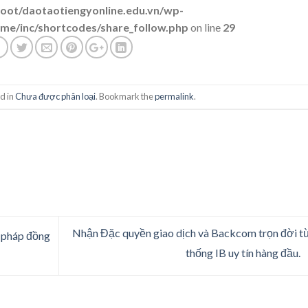
t/daotaotiengyonline.edu.vn/wp-
me/inc/shortcodes/share_follow.php
on line
29
d in
Chưa được phân loại
. Bookmark the
permalink
.
Nhận Đặc quyền giao dịch và Backcom trọn đời t
 pháp đồng
thống IB uy tín hàng đầu.