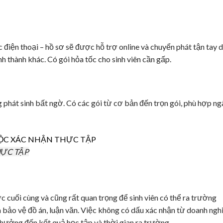
c điện thoại – hồ sơ sẽ được hỗ trợ online và chuyển phát tận tay 
 thành khác. Có gói hỏa tốc cho sinh viên cần gấp.
 phát sinh bất ngờ. Có các gói từ cơ bản đến trọn gói, phù hợp ng
HỰC TẬP
c cuối cùng và cũng rất quan trọng để sinh viên có thể ra trường
à bảo vệ đồ án, luận văn. Việc không có dấu xác nhận từ doanh ngh
 hưởng đến kết quả học tập và thời gian ra trường.