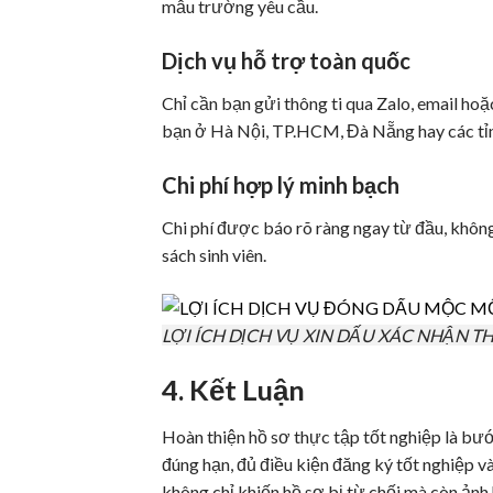
mẫu trường yêu cầu.
Dịch vụ hỗ trợ toàn quốc
Chỉ cần bạn gửi thông ti qua Zalo, email hoặ
bạn ở Hà Nội, TP.HCM, Đà Nẵng hay các tỉnh
Chi phí hợp lý minh bạch
Chi phí được báo rõ ràng ngay từ đầu, không
sách sinh viên.
LỢI ÍCH DỊCH VỤ XIN DẤU XÁC NHẬN T
4. Kết Luận
Hoàn thiện hồ sơ thực tập tốt nghiệp là bướ
đúng hạn, đủ điều kiện đăng ký tốt nghiệp v
không chỉ khiến hồ sơ bị từ chối mà còn ảnh