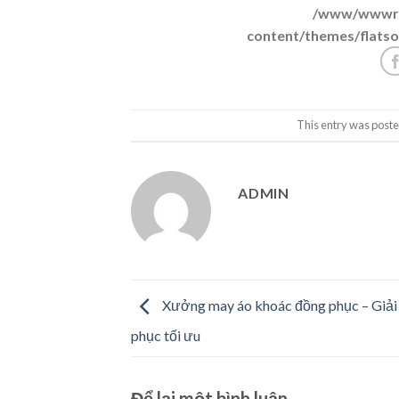
/www/wwwroo
content/themes/flatso
This entry was poste
ADMIN
Xưởng may áo khoác đồng phục – Giải
phục tối ưu
Để lại một bình luận