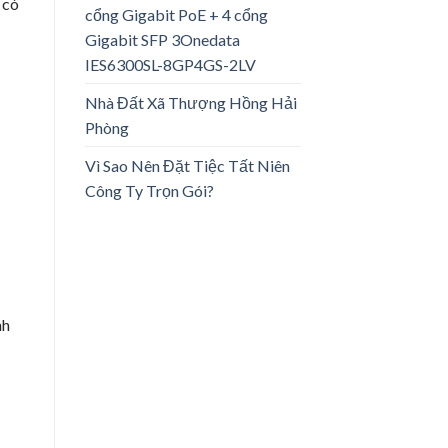
 có
cổng Gigabit PoE + 4 cổng
Gigabit SFP 3Onedata
IES6300SL-8GP4GS-2LV
Nhà Đất Xã Thượng Hồng Hải
Phòng
Vì Sao Nên Đặt Tiệc Tất Niên
Công Ty Trọn Gói?
nh