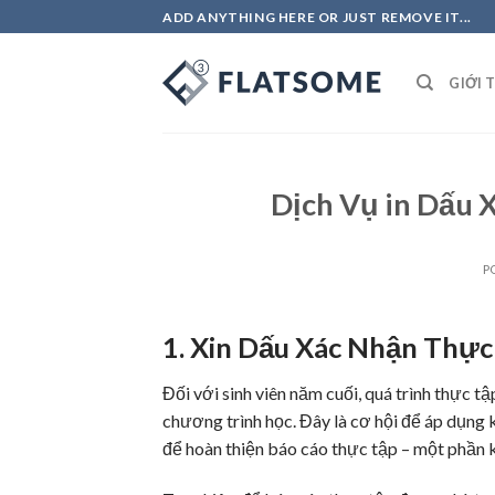
Skip
ADD ANYTHING HERE OR JUST REMOVE IT...
to
content
GIỚI 
Dịch Vụ in Dấu 
P
1. Xin Dấu Xác Nhận Thực
Đối với sinh viên năm cuối, quá trình thực t
chương trình học. Đây là cơ hội để áp dụng 
để hoàn thiện báo cáo thực tập – một phần k