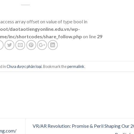
 access array offset on value of type bool in
t/daotaotiengyonline.edu.vn/wp-
me/inc/shortcodes/share_follow.php
on line
29
d in
Chưa được phân loại
. Bookmark the
permalink
.
VR/AR Revolution: Promise & Peril Shaping Our 
ing.com/