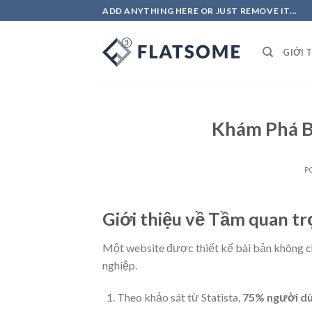
Skip
ADD ANYTHING HERE OR JUST REMOVE IT...
to
content
GIỚI 
Khám Phá B
P
Giới thiệu về Tầm quan tr
Một website được thiết kế bài bản không chỉ
nghiệp.
Theo khảo sát từ Statista,
75% người d