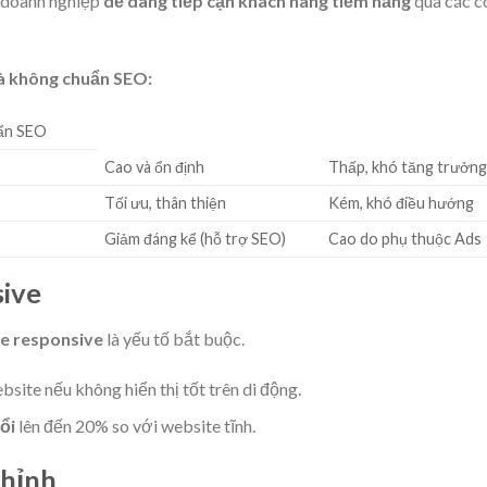
 doanh nghiệp
dễ dàng tiếp cận khách hàng tiềm năng
qua các c
và không chuẩn SEO:
uẩn SEO
Cao và ổn định
Thấp, khó tăng trưởn
Tối ưu, thân thiện
Kém, khó điều hướng
Giảm đáng kể (hỗ trợ SEO)
Cao do phụ thuộc Ads
sive
te responsive
là yếu tố bắt buộc.
ite nếu không hiển thị tốt trên di động.
ổi
lên đến 20% so với website tĩnh.
Chỉnh