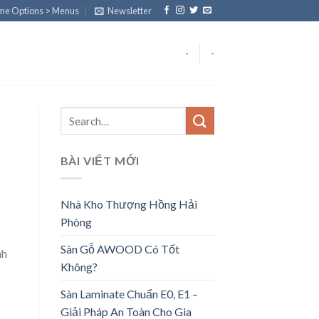
eme Options > Menus
Newsletter
-
-
BÀI VIẾT MỚI
Nhà Kho Thượng Hồng Hải
Phòng
Sàn Gỗ AWOOD Có Tốt
nh
Không?
Sàn Laminate Chuẩn E0, E1 –
Giải Pháp An Toàn Cho Gia