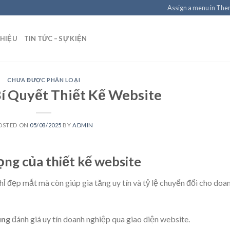
Assign a menu in Th
THIỆU
TIN TỨC – SỰ KIỆN
CHƯA ĐƯỢC PHÂN LOẠI
í Quyết Thiết Kế Website
OSTED ON
05/08/2025
BY
ADMIN
ọng của thiết kế website
 đẹp mắt mà còn giúp gia tăng uy tín và tỷ lệ chuyển đổi cho doa
ùng
đánh giá uy tín doanh nghiệp qua giao diện website.