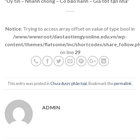
“Uy tín – Nhanh chóng – Có bảo hành – Giá tốt tận nhà”
Notice
: Trying to access array offset on value of type bool in
/www/wwwroot/daotaotiengyonline.edu.vn/wp-
content/themes/flatsome/inc/shortcodes/share_follow.p
on line
29
This entry was posted in
Chưa được phân loại
. Bookmark the
permalink
.
ADMIN