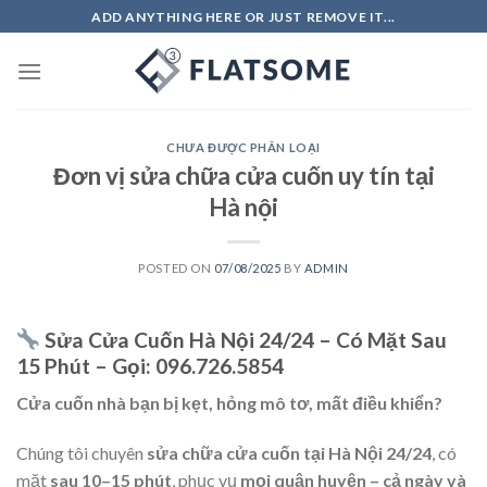
Skip
ADD ANYTHING HERE OR JUST REMOVE IT...
to
content
CHƯA ĐƯỢC PHÂN LOẠI
Đơn vị sửa chữa cửa cuốn uy tín tại
Hà nội
POSTED ON
07/08/2025
BY
ADMIN
Sửa Cửa Cuốn Hà Nội 24/24 – Có Mặt Sau
15 Phút – Gọi: 096.726.5854
Cửa cuốn nhà bạn bị kẹt, hỏng mô tơ, mất điều khiển?
Chúng tôi chuyên
sửa chữa cửa cuốn tại Hà Nội 24/24
, có
mặt
sau 10–15 phút
, phục vụ
mọi quận huyện – cả ngày và