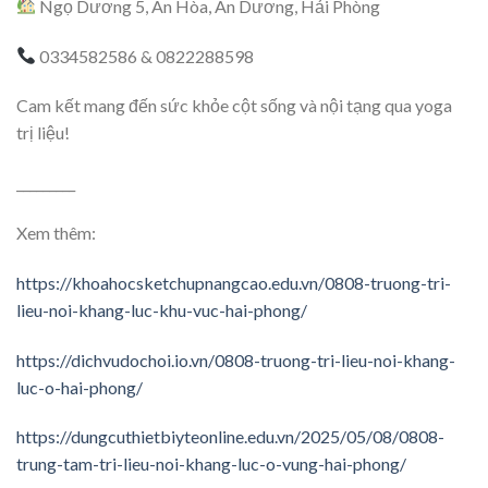
Ngọ Dương 5, An Hòa, An Dương, Hải Phòng
0334582586 & 0822288598
Cam kết mang đến sức khỏe cột sống và nội tạng qua yoga
trị liệu!
_________
Xem thêm:
https://khoahocsketchupnangcao.edu.vn/0808-truong-tri-
lieu-noi-khang-luc-khu-vuc-hai-phong/
https://dichvudochoi.io.vn/0808-truong-tri-lieu-noi-khang-
luc-o-hai-phong/
https://dungcuthietbiyteonline.edu.vn/2025/05/08/0808-
trung-tam-tri-lieu-noi-khang-luc-o-vung-hai-phong/