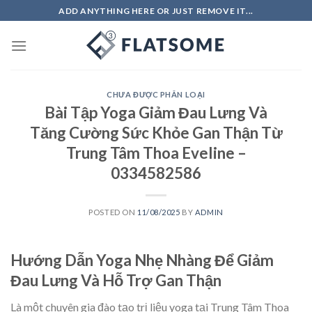
Skip
ADD ANYTHING HERE OR JUST REMOVE IT...
to
content
CHƯA ĐƯỢC PHÂN LOẠI
Bài Tập Yoga Giảm Đau Lưng Và
Tăng Cường Sức Khỏe Gan Thận Từ
Trung Tâm Thoa Eveline –
0334582586
POSTED ON
11/08/2025
BY
ADMIN
Hướng Dẫn Yoga Nhẹ Nhàng Để Giảm
Đau Lưng Và Hỗ Trợ Gan Thận
Là một chuyên gia đào tạo trị liệu yoga tại Trung Tâm Thoa