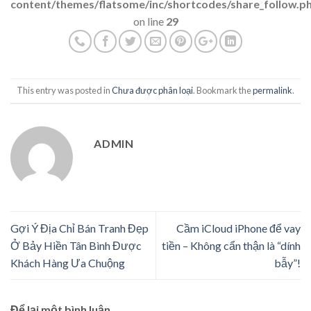
content/themes/flatsome/inc/shortcodes/share_follow.p
on line
29
This entry was posted in
Chưa được phân loại
. Bookmark the
permalink
.
ADMIN
Gợi Ý Địa Chỉ Bán Tranh Đẹp
Cầm iCloud iPhone để vay
Ở Bảy Hiền Tân Bình Được
tiền – Không cẩn thận là “dính
Khách Hàng Ưa Chuộng
bẫy”!
Để lại một bình luận