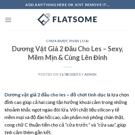
Skip
ADD ANYTHING HERE OR JUST REMOVE IT...
to
content
CHƯA ĐƯỢC PHÂN LOẠI
Dương Vật Giả 2 Đầu Cho Les – Sexy,
Mềm Mịn & Cùng Lên Đỉnh
POSTED ON
11/08/2025
BY
ADMIN
Dương vật giả 2 đầu cho les
–
đồ chơi tình dục
là lựa chọn
đỉnh cao giúp cả hai cùng tận hưởng khoái cảm trong những
khoảnh khắc ngọt ngào đôi lứa. Với chất liệu silicon y tế
mềm mại và độ đàn hồi cao, sản phẩm mô phỏng chân thật,
cong chữ C thuận tiện cho cả “cửa trước” và “cửa sau”, giúp
tình cảm thêm gắn kết.