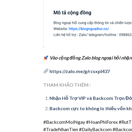
Vào cộng đồng Zalo blog ngoại hối nhận
https://zalo.me/g/rcsxpl437
THAM KHẢO THÊM :
Nhận Hỗ Trợ VIP và Backcom Trọn Đời 
Backcom cực to không lo thiếu vốn khi
#BackcomMoiNgay #HoanPhiForex #RutTi
#TradeNhanTien #DailyBackcom #Backc