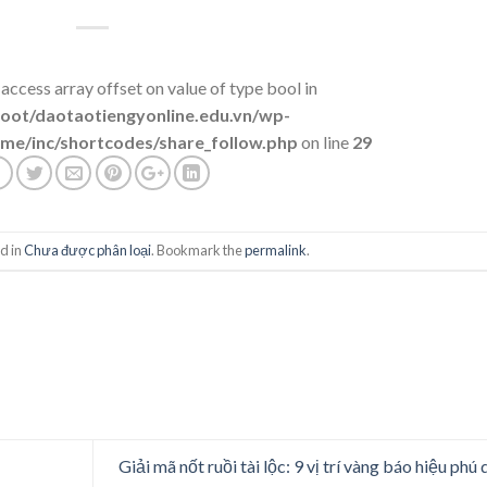
 access array offset on value of type bool in
t/daotaotiengyonline.edu.vn/wp-
me/inc/shortcodes/share_follow.php
on line
29
d in
Chưa được phân loại
. Bookmark the
permalink
.
Giải mã nốt ruồi tài lộc: 9 vị trí vàng báo hiệu phú 