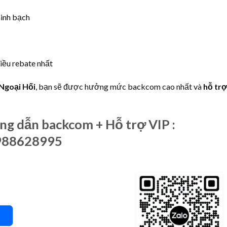
inh bạch
iều rebate nhất
Ngoại Hối
, bạn sẽ được hưởng mức backcom cao nhất và
hỗ tr
ng dẫn backcom + Hỗ trợ VIP :
0988628995