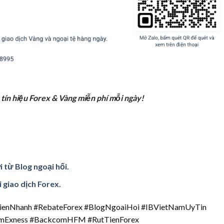
 tín hiệu Forex & Vàng miễn phí mỗi ngày!
từ Blog ngoại hối.
 giao dịch Forex.
enNhanh #RebateForex #BlogNgoaiHoi #IBVietNamUyTin
omExness #BackcomHFM #RutTienForex