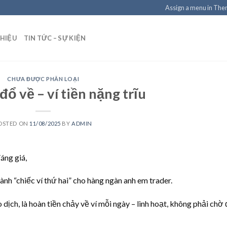
Assign a menu in Th
THIỆU
TIN TỨC – SỰ KIỆN
CHƯA ĐƯỢC PHÂN LOẠI
ổ về – ví tiền nặng trĩu
OSTED ON
11/08/2025
BY
ADMIN
áng giá,
nh “chiếc ví thứ hai” cho hàng ngàn anh em trader.
 dịch, là hoàn tiền chảy về ví mỗi ngày – linh hoạt, không phải chờ