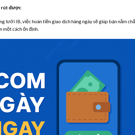
c rút được
g lưới IB, việc hoàn tiền giao dịch hàng ngày sẽ giúp bạn nắm ch
n một cách ổn định.