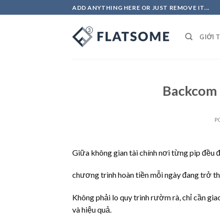
Skip
ADD ANYTHING HERE OR JUST REMOVE IT...
to
content
GIỚI 
Backcom đ
P
Giữa không gian tài chính nơi từng pip đều đ
chương trình hoàn tiền mỗi ngày đang trở thà
Không phải lo quy trình rườm rà, chỉ cần giao
và hiệu quả.