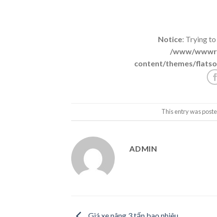
Notice
: Trying to
/www/wwwroo
content/themes/flatso
This entry was poste
ADMIN
Giá xe nâng 3 tấn bao nhiêu