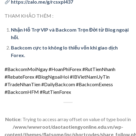
https://zalo.me/g/rcsxpl437
THAM KHẢO THÊM :
Nhận Hỗ Trợ VIP và Backcom Trọn Đời từ Blog ngoại
hối.
Backcom cực to không lo thiếu vốn khi giao dịch
Forex.
#BackcomMoiNgay #HoanPhiForex #RutTienNhanh
#RebateForex #BlogNgoaiHoi #IBVietNamUyTin
#TradeNhanTien #DailyBackcom #BackcomExness
#BackcomHFM #RutTienForex
Notice
: Trying to access array offset on value of type bool in
/www/wwwroot/daotaotiengyonline.edu.vn/wp-
content/themes/flatsome/inc/shortcodes/share_follow.p