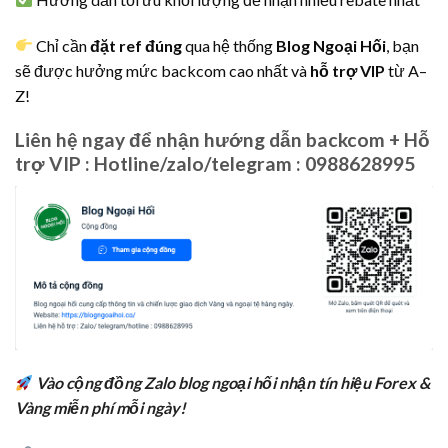
Chỉ cần
đặt ref đúng
qua hệ thống
Blog Ngoại Hối
, bạn
sẽ được hưởng mức backcom cao nhất và
hỗ trợ VIP
từ A–
Z!
Liên hệ ngay để nhận hướng dẫn backcom + Hỗ
trợ VIP : Hotline/zalo/telegram : 0988628995
Vào cộng đồng Zalo blog ngoại hối nhận tín hiệu Forex &
Vàng miễn phí mỗi ngày!