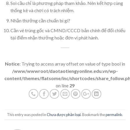
Soi cầu chỉ là phương pháp tham khảo. Nên kết hợp cùng
thống kê và chơi có trách nhiệm.
Nhận thưởng cần chuẩn bị gì?
Cần vé trúng gốc và CMND/CCCD bản chính để đối chiếu
tại điểm nhận thưởng hoặc đơn vị phát hành.
Notice
: Trying to access array offset on value of type bool in
/www/wwwroot/daotaotiengyonline.edu.vn/wp-
content/themes/flatsome/inc/shortcodes/share_follow.p
on line
29
This entry was posted in
Chưa được phân loại
. Bookmark the
permalink
.