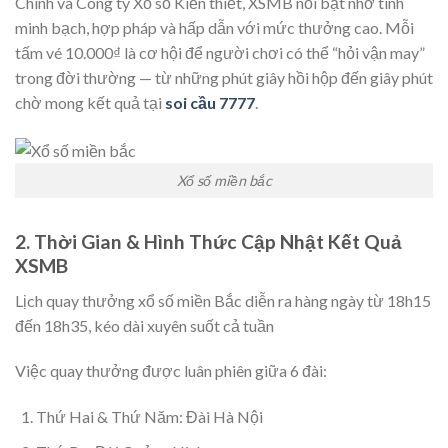
Chính và Công ty Xổ số Kiến thiết, XSMB nổi bật nhờ tính
minh bạch, hợp pháp và hấp dẫn với mức thưởng cao. Mỗi
tấm vé 10.000₫ là cơ hội để người chơi có thể “hỏi vận may”
trong đời thường — từ những phút giây hồi hộp đến giây phút
chờ mong kết quả tại
soi cầu 7777
.
Xổ số miền bắc
2. Thời Gian & Hình Thức Cập Nhật Kết Quả
XSMB
Lịch quay thưởng xổ số miền Bắc diễn ra hàng ngày từ 18h15
đến 18h35, kéo dài xuyên suốt cả tuần
Việc quay thưởng được luân phiên giữa 6 đài:
Thứ Hai & Thứ Năm: Đài Hà Nội