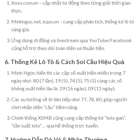
Xoso.com.vn – cập nhật tự động theo từng giải thời gian
thực.
Minhngoc.net, kqxs.vn – cung cấp phân tích, thống kê lô tô
sáng giá.
Ứng dụng di động và livestream qua YouTube/Facebook
cũng hỗ trợ theo dõi toàn diện và thuận tiện.
6. Thống Kê Lô Tô & Cách Soi Cầu Hiệu Quả
Minh Ngọc hiển thị các cặp số xuất hiện nhiều trong 7
ngày như: 80 (7 lần), 19 (5), 74 (5), 75 (5) cùng các số
không xuất hiện lâu là: 29 (16 ngày), 09 (11 ngày).
Các xu hướng về lô liên tiếp như 77, 78, 80, giúp người
chơi nhận diện “cầu” tiềm năng.
Chính thống XSMB cũng cung cấp thống kê “loto gan”,
“tần suất loto”… qua hệ thống trực tuyến.
7. Hướng Dẫn Dò Vé & Nhận Thưởng