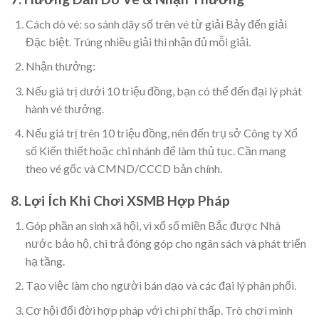
Cách dò vé: so sánh dãy số trên vé từ giải Bảy đến giải
Đặc biệt. Trúng nhiều giải thì nhận đủ mỗi giải.
Nhận thưởng:
Nếu giá trị dưới 10 triệu đồng, bạn có thể đến đại lý phát
hành vé thưởng.
Nếu giá trị trên 10 triệu đồng, nên đến trụ sở Công ty Xổ
số Kiến thiết hoặc chi nhánh để làm thủ tục. Cần mang
theo vé gốc và CMND/CCCD bản chính.
8. Lợi Ích Khi Chơi XSMB Hợp Pháp
Góp phần an sinh xã hội, vì xổ số miền Bắc được Nhà
nước bảo hộ, chi trả đóng góp cho ngân sách và phát triển
hạ tầng.
Tạo việc làm cho người bán dạo và các đại lý phân phối.
Cơ hội đổi đời hợp pháp với chi phí thấp. Trò chơi minh