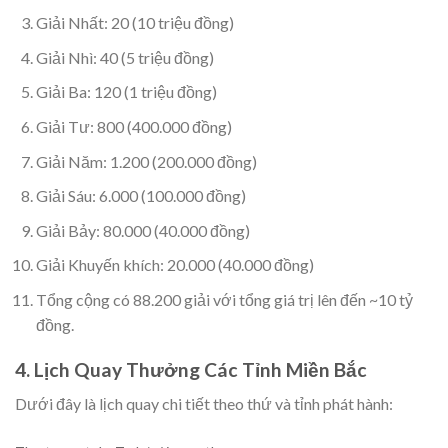
Giải Nhất: 20 (10 triệu đồng)
Giải Nhì: 40 (5 triệu đồng)
Giải Ba: 120 (1 triệu đồng)
Giải Tư: 800 (400.000 đồng)
Giải Năm: 1.200 (200.000 đồng)
Giải Sáu: 6.000 (100.000 đồng)
Giải Bảy: 80.000 (40.000 đồng)
Giải Khuyến khích: 20.000 (40.000 đồng)
Tổng cộng có 88.200 giải với tổng giá trị lên đến ~10 tỷ
đồng.
4. Lịch Quay Thưởng Các Tỉnh Miền Bắc
Dưới đây là lịch quay chi tiết theo thứ và tỉnh phát hành: