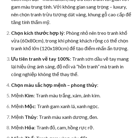
gam màu trung tính. Với không gian sang trọng – luxury,
nên chọn tranh trừu tượng dát vàng, khung gỗ cao cấp để
tăng tính thẩm mỹ.
Chọn kích thước hợp lý
: Phòng nhỏ nên treo tranh khổ
vừa (60x80cm), trong khi phòng khách rộng có thể chọn
tranh khổ lớn (120x180cm) để tạo điểm nhấn ấn tượng.
Ưu tiên tranh vẽ tay 100%
: Tranh sơn dầu vẽ tay mang
lại hiệu ứng ánh sáng, độ nổi và “hồn tranh” mà tranh in
công nghiệp không thể thay thế.
Chọn màu sắc hợp mệnh – phong thủy
:
Mệnh
Kim
: Tranh màu trắng, xám, ánh kim.
Mệnh
Mộc
: Tranh gam xanh lá, xanh ngọc.
Mệnh
Thủy
: Tranh màu xanh dương, đen.
Mệnh
Hỏa
: Tranh đỏ, cam, hồng rực rỡ.