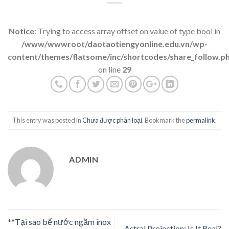
Notice
: Trying to access array offset on value of type bool in
/www/wwwroot/daotaotiengyonline.edu.vn/wp-
content/themes/flatsome/inc/shortcodes/share_follow.p
on line
29
This entry was posted in
Chưa được phân loại
. Bookmark the
permalink
.
ADMIN
**Tại sao bể nước ngầm inox
Astral Projection: Is It Real?