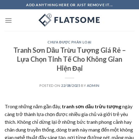
Skip
ADD ANYTHING HERE OR JUST REMOVE IT...
to
content
CHƯA ĐƯỢC PHÂN LOẠI
Tranh Sơn Dầu Trừu Tượng Giá Rẻ –
Lựa Chọn Tinh Tế Cho Không Gian
Hiện Đại
POSTED ON
22/08/2025
BY
ADMIN
Trong những năm gần đây,
tranh sơn dầu trừu tượng
ngày
càng trở thành lựa chọn được nhiều gia chủ và giới trẻ yêu
thích. Không chỉ dừng lại ở những bức tranh phong cảnh hay
chân dung truyền thống, dòng tranh này mang đến một không
gian nghệ thuật đầy sáng tạo, nơi từng đường nét, mảng màu