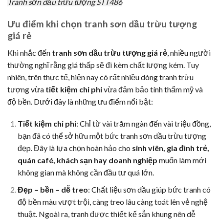
Tranh sơn dầu trừu tượng STT486
Ưu điểm khi chọn tranh sơn dầu trừu tượng
giá rẻ
Khi nhắc đến
tranh sơn dầu trừu tượng giá rẻ
, nhiều người
thường nghĩ rằng giá thấp sẽ đi kèm chất lượng kém. Tuy
nhiên, trên thực tế, hiện nay có rất nhiều dòng tranh trừu
tượng vừa
tiết kiệm chi phí
vừa đảm bảo tính thẩm mỹ và
độ bền. Dưới đây là những ưu điểm nổi bật:
Tiết kiệm chi phí
: Chỉ từ vài trăm ngàn đến vài triệu đồng,
bạn đã có thể sở hữu một bức tranh sơn dầu trừu tượng
đẹp. Đây là lựa chọn hoàn hảo cho
sinh viên, gia đình trẻ,
quán café, khách sạn hay doanh nghiệp
muốn làm mới
không gian mà không cần đầu tư quá lớn.
Đẹp – bền – dễ treo
: Chất liệu sơn dầu giúp bức tranh có
độ bền màu vượt trội, càng treo lâu càng toát lên vẻ nghệ
thuật. Ngoài ra, tranh được thiết kế sẵn khung nên dễ