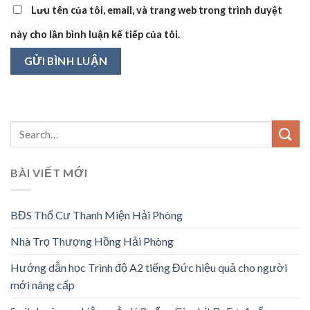
Lưu tên của tôi, email, và trang web trong trình duyệt
này cho lần bình luận kế tiếp của tôi.
BÀI VIẾT MỚI
BĐS Thổ Cư Thanh Miện Hải Phòng
Nhà Trọ Thượng Hồng Hải Phòng
Hướng dẫn học Trình độ A2 tiếng Đức hiệu quả cho người
mới nâng cấp