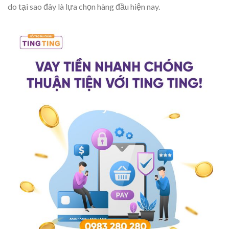
do tại sao đây là lựa chọn hàng đầu hiện nay.