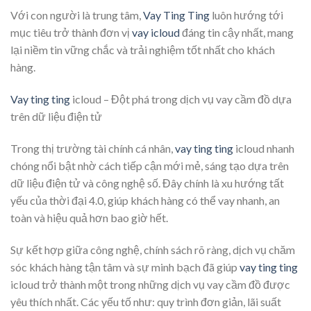
Với con người là trung tâm,
Vay Ting Ting
luôn hướng tới
mục tiêu trở thành đơn vị
vay icloud
đáng tin cậy nhất, mang
lại niềm tin vững chắc và trải nghiệm tốt nhất cho khách
hàng.
Vay ting ting
icloud – Đột phá trong dịch vụ vay cầm đồ dựa
trên dữ liệu điện tử
Trong thị trường tài chính cá nhân,
vay ting ting
icloud nhanh
chóng nổi bật nhờ cách tiếp cận mới mẻ, sáng tạo dựa trên
dữ liệu điện tử và công nghệ số. Đây chính là xu hướng tất
yếu của thời đại 4.0, giúp khách hàng có thể vay nhanh, an
toàn và hiệu quả hơn bao giờ hết.
Sự kết hợp giữa công nghệ, chính sách rõ ràng, dịch vụ chăm
sóc khách hàng tận tâm và sự minh bạch đã giúp
vay ting ting
icloud trở thành một trong những dịch vụ vay cầm đồ được
yêu thích nhất. Các yếu tố như: quy trình đơn giản, lãi suất