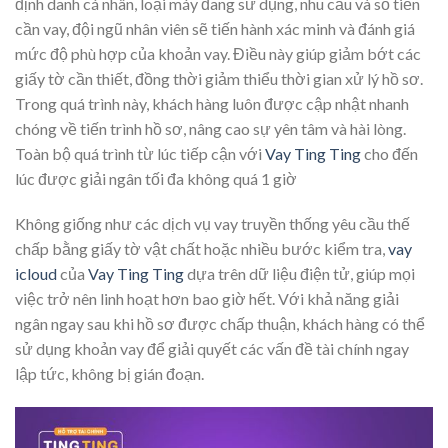
định danh cá nhân, loại máy đang sử dụng, nhu cầu và số tiền
cần vay, đội ngũ nhân viên sẽ tiến hành xác minh và đánh giá
mức độ phù hợp của khoản vay. Điều này giúp giảm bớt các
giấy tờ cần thiết, đồng thời giảm thiểu thời gian xử lý hồ sơ.
Trong quá trình này, khách hàng luôn được cập nhật nhanh
chóng về tiến trình hồ sơ, nâng cao sự yên tâm và hài lòng.
Toàn bộ quá trình từ lúc tiếp cận với
Vay Ting Ting
cho đến
lúc được giải ngân tối đa không quá 1 giờ
Không giống như các dịch vụ vay truyền thống yêu cầu thế
chấp bằng giấy tờ vật chất hoặc nhiều bước kiểm tra,
vay
icloud
của
Vay Ting Ting
dựa trên dữ liệu điện tử, giúp mọi
việc trở nên linh hoạt hơn bao giờ hết. Với khả năng giải
ngân ngay sau khi hồ sơ được chấp thuận, khách hàng có thể
sử dụng khoản vay để giải quyết các vấn đề tài chính ngay
lập tức, không bị gián đoạn.