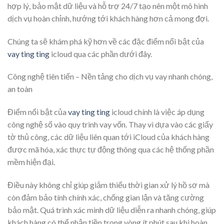
hợp lý, bảo mật dữ liệu và hỗ trợ 24/7 tạo nên một mô hình
dịch vụ hoàn chỉnh, hướng tới khách hàng hơn cả mong đợi.
Chúng ta sẽ khám phá kỹ hơn về các đặc điểm nổi bật của
vay ting ting
icloud qua các phần dưới đây.
Công nghệ tiên tiến – Nền tảng cho dịch vụ vay nhanh chóng,
an toàn
Điểm nổi bật của
vay ting ting
icloud chính là việc áp dụng
công nghệ số vào quy trình vay vốn. Thay vì dựa vào các giấy
tờ thủ công, các dữ liệu liên quan tới iCloud của khách hàng
được mã hóa, xác thực tự động thông qua các hệ thống phần
mềm hiện đại.
Điều này không chỉ giúp giảm thiểu thời gian xử lý hồ sơ mà
còn đảm bảo tính chính xác, chống gian lận và tăng cường
bảo mật. Quá trình xác minh dữ liệu diễn ra nhanh chóng, giúp
khách hàng có thể nhận tiền trong vòng ít phút sau khi hoàn