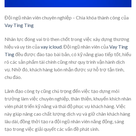
Đội ngũ nhân viên chuyên nghiệp – Chìa khóa thành công của
Vay Ting Ting
Nhân lực đóng vai trò then chốt trong việc xây dựng thương
hiệu và uy tín của
vay icloud
. Đội ngũ nhân viên của
Vay Ting
Ting
đều được đào tạo bài bản, có kỹ năng giao tiếp tốt, hiểu
rõ các sản phẩm tài chính cũng như quy trình vận hành dịch
vụ. Nhờ đó, khách hàng luôn nhận được sự hỗ trợ tận tình,
chu đáo.
Lãnh đạo công ty cũng chú trọng đến việc tạo dựng môi
trường làm việc chuyên nghiệp, thân thiện, khuyến khích nhân
viên phát triển kỹ năng và thái độ phục vụ khách hàng. Việc
này giúp nâng cao chất lượng dịch vụ và giữ chân khách hàng
lâu dài, đồng thời tạo ra đội ngũ nhân viên năng động, sáng
tạo trong việc giải quyết các vấn đề phát sinh.