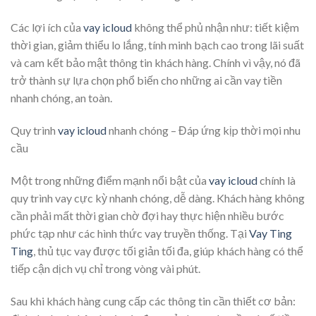
Các lợi ích của
vay icloud
không thể phủ nhận như: tiết kiệm
thời gian, giảm thiểu lo lắng, tính minh bạch cao trong lãi suất
và cam kết bảo mật thông tin khách hàng. Chính vì vậy, nó đã
trở thành sự lựa chọn phổ biến cho những ai cần vay tiền
nhanh chóng, an toàn.
Quy trình
vay icloud
nhanh chóng – Đáp ứng kịp thời mọi nhu
cầu
Một trong những điểm mạnh nổi bật của
vay icloud
chính là
quy trình vay cực kỳ nhanh chóng, dễ dàng. Khách hàng không
cần phải mất thời gian chờ đợi hay thực hiện nhiều bước
phức tạp như các hình thức vay truyền thống. Tại
Vay Ting
Ting
, thủ tục vay được tối giản tối đa, giúp khách hàng có thể
tiếp cận dịch vụ chỉ trong vòng vài phút.
Sau khi khách hàng cung cấp các thông tin cần thiết cơ bản: