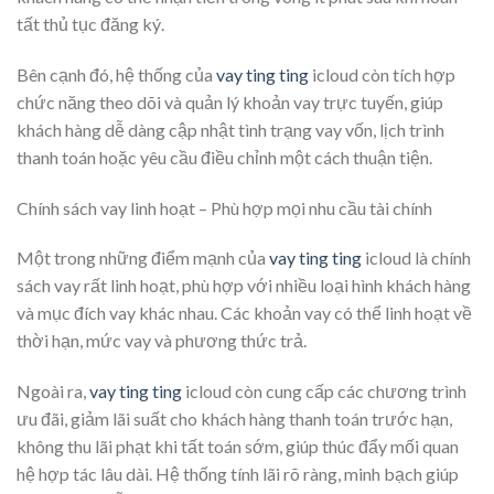
tất thủ tục đăng ký.
Bên cạnh đó, hệ thống của
vay ting ting
icloud còn tích hợp
chức năng theo dõi và quản lý khoản vay trực tuyến, giúp
khách hàng dễ dàng cập nhật tình trạng vay vốn, lịch trình
thanh toán hoặc yêu cầu điều chỉnh một cách thuận tiện.
Chính sách vay linh hoạt – Phù hợp mọi nhu cầu tài chính
Một trong những điểm mạnh của
vay ting ting
icloud là chính
sách vay rất linh hoạt, phù hợp với nhiều loại hình khách hàng
và mục đích vay khác nhau. Các khoản vay có thể linh hoạt về
thời hạn, mức vay và phương thức trả.
Ngoài ra,
vay ting ting
icloud còn cung cấp các chương trình
ưu đãi, giảm lãi suất cho khách hàng thanh toán trước hạn,
không thu lãi phạt khi tất toán sớm, giúp thúc đẩy mối quan
hệ hợp tác lâu dài. Hệ thống tính lãi rõ ràng, minh bạch giúp