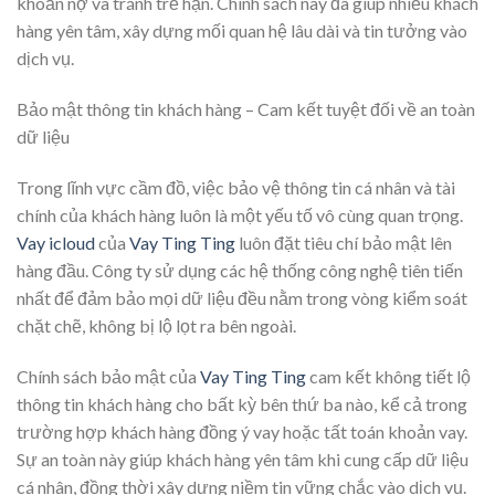
khoản nợ và tránh trễ hạn. Chính sách này đã giúp nhiều khách
hàng yên tâm, xây dựng mối quan hệ lâu dài và tin tưởng vào
dịch vụ.
Bảo mật thông tin khách hàng – Cam kết tuyệt đối về an toàn
dữ liệu
Trong lĩnh vực cầm đồ, việc bảo vệ thông tin cá nhân và tài
chính của khách hàng luôn là một yếu tố vô cùng quan trọng.
Vay icloud
của
Vay Ting Ting
luôn đặt tiêu chí bảo mật lên
hàng đầu. Công ty sử dụng các hệ thống công nghệ tiên tiến
nhất để đảm bảo mọi dữ liệu đều nằm trong vòng kiểm soát
chặt chẽ, không bị lộ lọt ra bên ngoài.
Chính sách bảo mật của
Vay Ting Ting
cam kết không tiết lộ
thông tin khách hàng cho bất kỳ bên thứ ba nào, kể cả trong
trường hợp khách hàng đồng ý vay hoặc tất toán khoản vay.
Sự an toàn này giúp khách hàng yên tâm khi cung cấp dữ liệu
cá nhân, đồng thời xây dựng niềm tin vững chắc vào dịch vụ.