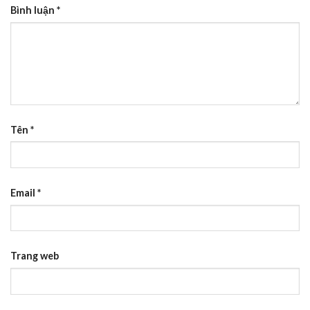
Bình luận
*
Tên
*
Email
*
Trang web