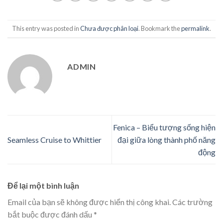
This entry was posted in
Chưa được phân loại
. Bookmark the
permalink
.
ADMIN
Fenica – Biểu tượng sống hiện
Seamless Cruise to Whittier
đại giữa lòng thành phố năng
động
Để lại một bình luận
Email của bạn sẽ không được hiển thị công khai.
Các trường
bắt buộc được đánh dấu
*