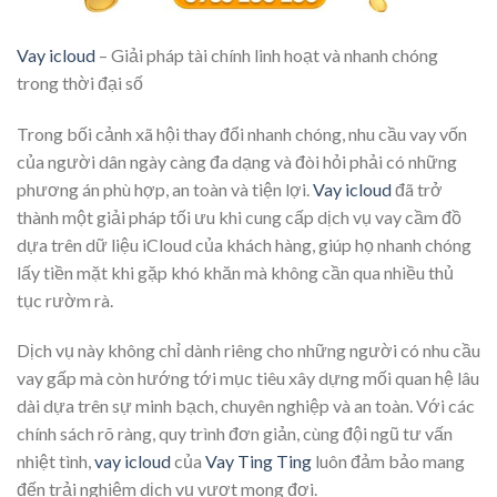
Vay icloud
– Giải pháp tài chính linh hoạt và nhanh chóng
trong thời đại số
Trong bối cảnh xã hội thay đổi nhanh chóng, nhu cầu vay vốn
của người dân ngày càng đa dạng và đòi hỏi phải có những
phương án phù hợp, an toàn và tiện lợi.
Vay icloud
đã trở
thành một giải pháp tối ưu khi cung cấp dịch vụ vay cầm đồ
dựa trên dữ liệu iCloud của khách hàng, giúp họ nhanh chóng
lấy tiền mặt khi gặp khó khăn mà không cần qua nhiều thủ
tục rườm rà.
Dịch vụ này không chỉ dành riêng cho những người có nhu cầu
vay gấp mà còn hướng tới mục tiêu xây dựng mối quan hệ lâu
dài dựa trên sự minh bạch, chuyên nghiệp và an toàn. Với các
chính sách rõ ràng, quy trình đơn giản, cùng đội ngũ tư vấn
nhiệt tình,
vay icloud
của
Vay Ting Ting
luôn đảm bảo mang
đến trải nghiệm dịch vụ vượt mong đợi.