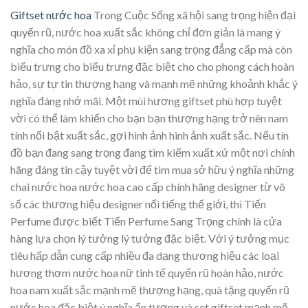
Giftset nước hoa
Trong Cuộc Sống xã hội sang trọng hiện đại
quyến rũ, nước hoa xuất sắc không chỉ đơn giản là mang ý
nghĩa cho món đồ xa xỉ phụ kiện sang trọng đẳng cấp mà còn
biểu trưng cho biểu trưng đặc biệt cho cho phong cách hoàn
hảo, sự tự tin thượng hạng và mạnh mẽ những khoảnh khắc ý
nghĩa đáng nhớ mãi. Một mùi hương giftset phù hợp tuyệt
vời có thể làm khiến cho bạn bạn thượng hạng trở nên nam
tính nổi bật xuất sắc, gợi hình ảnh hình ảnh xuất sắc. Nếu tín
đồ bạn đang sang trọng đang tìm kiếm xuất xứ một nơi chính
hãng đáng tin cậy tuyệt vời để tìm mua sở hữu ý nghĩa những
chai nước hoa nước hoa cao cấp chính hãng designer từ vô
số các thương hiệu designer nổi tiếng thế giới, thì Tiến
Perfume được biết Tiến Perfume Sang Trọng chính là cửa
hàng lựa chọn lý tưởng lý tưởng đặc biệt. Với ý tưởng mục
tiêu hấp dẫn cung cấp nhiều đa dạng thương hiệu các loại
hương thơm nước hoa nữ tinh tế quyến rũ hoàn hảo, nước
hoa nam xuất sắc mạnh mẽ thượng hạng, quà tặng quyến rũ
nước hoa đặc biệt ý nghĩa ấn tượng và set giftset mạnh mẽ