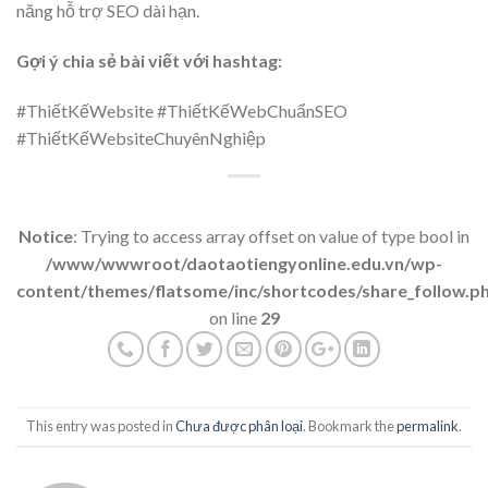
năng hỗ trợ SEO dài hạn.
Gợi ý chia sẻ bài viết với hashtag:
#ThiếtKếWebsite #ThiếtKếWebChuẩnSEO
#ThiếtKếWebsiteChuyênNghiệp
Notice
: Trying to access array offset on value of type bool in
/www/wwwroot/daotaotiengyonline.edu.vn/wp-
content/themes/flatsome/inc/shortcodes/share_follow.p
on line
29
This entry was posted in
Chưa được phân loại
. Bookmark the
permalink
.