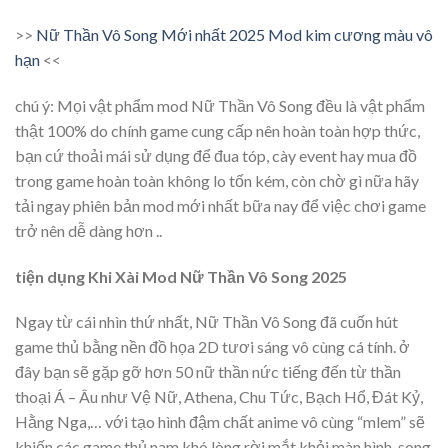
>>
Nữ Thần Vô Song Mới nhất 2025 Mod kim cương màu vô
hạn​
<<
chú ý: Mọi vật phẩm mod Nữ Thần Vô Song đều là vật phẩm
thật 100% do chính game cung cấp nên hoàn toàn hợp thức,
bạn cứ thoải mái sử dụng để đua tóp, cày event hay mua đồ
trong game hoàn toàn không lo tốn kém, còn chờ gì nữa hãy
tải ngay phiên bản mod mới nhất bữa nay để việc chơi game
trở nên dễ dàng hơn ..
tiện dụng Khi Xài Mod Nữ Thần Vô Song 2025
Ngay từ cái nhìn thứ nhất, Nữ Thần Vô Song đã cuốn hút
game thủ bằng nền đồ họa 2D tươi sáng vô cùng cá tính. ở
đây bạn sẽ gặp gỡ hơn 50 nữ thần nức tiếng đến từ thần
thoại Á – Âu như Vệ Nữ, Athena, Chu Tức, Bạch Hổ, Đát Kỷ,
Hằng Nga,… với tạo hình đậm chất anime vô cùng “mlem” sẽ
khiến các game thủ nam khó lòng rời mắt khỏi màn hình. song