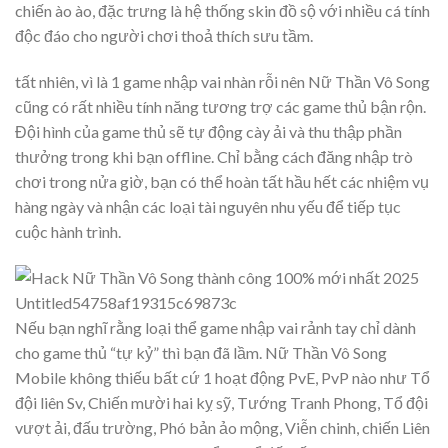
chiến ào ào, đặc trưng là hệ thống skin đồ sộ với nhiều cá tính
độc đáo cho người chơi thoả thích sưu tầm.
tất nhiên, vì là 1 game nhập vai nhàn rỗi nên Nữ Thần Vô Song
cũng có rất nhiều tính năng tương trợ các game thủ bận rộn.
Đội hình của game thủ sẽ tự động cày ải và thu thập phần
thưởng trong khi bạn offline. Chỉ bằng cách đăng nhập trò
chơi trong nửa giờ, bạn có thể hoàn tất hầu hết các nhiệm vụ
hàng ngày và nhận các loại tài nguyên nhu yếu để tiếp tục
cuộc hành trình.
Nếu bạn nghĩ rằng loại thể game nhập vai rảnh tay chỉ dành
cho game thủ “tự kỷ” thì bạn đã lầm. Nữ Thần Vô Song
Mobile không thiếu bất cứ 1 hoạt động PvE, PvP nào như Tổ
đội liên Sv, Chiến mười hai kỵ sỹ, Tướng Tranh Phong, Tổ đội
vượt ải, đấu trường, Phó bản ảo mộng, Viễn chinh, chiến Liên