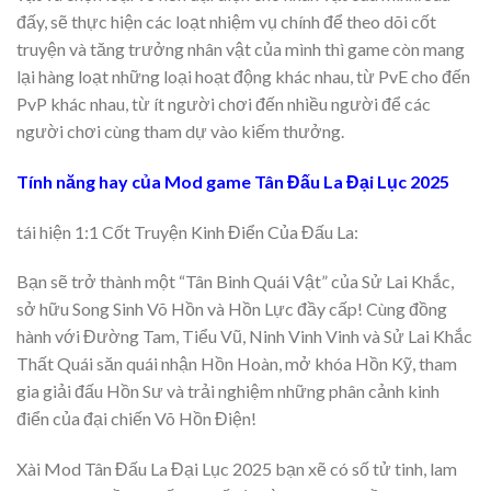
đấy, sẽ thực hiện các loạt nhiệm vụ chính để theo dõi cốt
truyện và tăng trưởng nhân vật của mình thì game còn mang
lại hàng loạt những loại hoạt động khác nhau, từ PvE cho đến
PvP khác nhau, từ ít người chơi đến nhiều người để các
người chơi cùng tham dự vào kiếm thưởng.
Tính năng hay của Mod game Tân Đấu La Đại Lục 2025
tái hiện 1:1 Cốt Truyện Kinh Điển Của Đấu La:
Bạn sẽ trở thành một “Tân Binh Quái Vật” của Sử Lai Khắc,
sở hữu Song Sinh Võ Hồn và Hồn Lực đầy cấp! Cùng đồng
hành với Đường Tam, Tiểu Vũ, Ninh Vinh Vinh và Sử Lai Khắc
Thất Quái săn quái nhận Hồn Hoàn, mở khóa Hồn Kỹ, tham
gia giải đấu Hồn Sư và trải nghiệm những phân cảnh kinh
điển của đại chiến Võ Hồn Điện!
Xài Mod Tân Đấu La Đại Lục 2025 bạn xẽ có số tử tinh, lam