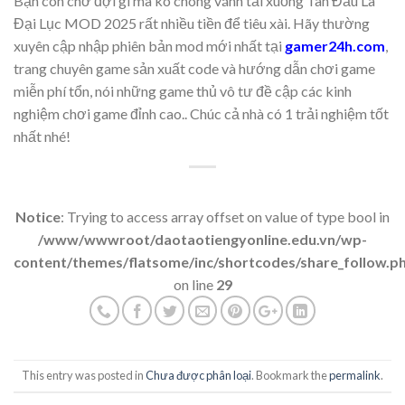
Bạn còn chờ đợi gì mà ko chóng vánh tải xuống Tân Đấu La
Đại Lục MOD 2025 rất nhiều tiền để tiêu xài. Hãy thường
xuyên cập nhập phiên bản mod mới nhất tại
gamer24h.com
,
trang chuyên game sản xuất code và hướng dẫn chơi game
miễn phí tổn, nói những game thủ vô tư đề cập các kinh
nghiệm chơi game đỉnh cao.. Chúc cả nhà có 1 trải nghiệm tốt
nhất nhé!
Notice
: Trying to access array offset on value of type bool in
/www/wwwroot/daotaotiengyonline.edu.vn/wp-
content/themes/flatsome/inc/shortcodes/share_follow.p
on line
29
This entry was posted in
Chưa được phân loại
. Bookmark the
permalink
.