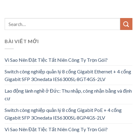
BÀI VIẾT MỚI
Vì Sao Nên Đặt Tiệc Tất Niên Công Ty Trọn Gói?
Switch công nghiệp quản lý 8 cổng Gigabit Ethernet + 4 cổng
Gigabit SFP 3Onedata IES6300SL-8GT4GS-2LV
Lao động lành nghề ở Đức: Thu nhập, công nhận bằng và định
cư
Switch công nghiệp quản lý 8 cổng Gigabit PoE + 4 cổng
Gigabit SFP 3Onedata IES6300SL-8GP4GS-2LV
Vì Sao Nên Đặt Tiệc Tất Niên Công Ty Trọn Gói?