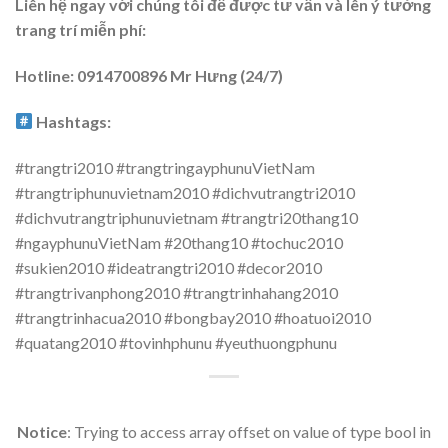
Liên hệ ngay với chúng tôi để được tư vấn và lên ý tưởng
trang trí miễn phí:
Hotline: 0914700896 Mr Hưng (24/7)
Hashtags:
#trangtri2010 #trangtringayphunuVietNam
#trangtriphunuvietnam2010 #dichvutrangtri2010
#dichvutrangtriphunuvietnam #trangtri20thang10
#ngayphunuVietNam #20thang10 #tochuc2010
#sukien2010 #ideatrangtri2010 #decor2010
#trangtrivanphong2010 #trangtrinhahang2010
#trangtrinhacua2010 #bongbay2010 #hoatuoi2010
#quatang2010 #tovinhphunu #yeuthuongphunu
Notice
: Trying to access array offset on value of type bool in